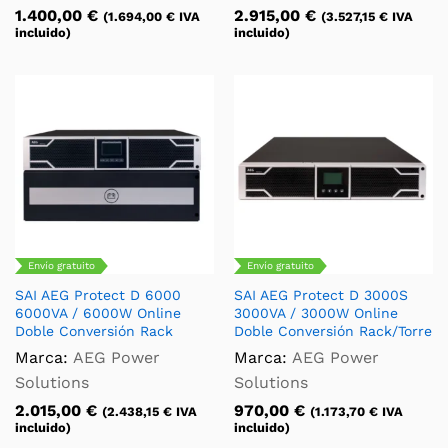
1.400,00
€
2.915,00
€
(
1.694,00
€
IVA
(
3.527,15
€
IVA
incluido)
incluido)
Envío gratuito
Envío gratuito
SAI AEG Protect D 6000
SAI AEG Protect D 3000S
6000VA / 6000W Online
3000VA / 3000W Online
Doble Conversión Rack
Doble Conversión Rack/Torre
Marca:
AEG Power
Marca:
AEG Power
Solutions
Solutions
2.015,00
€
970,00
€
(
2.438,15
€
IVA
(
1.173,70
€
IVA
incluido)
incluido)