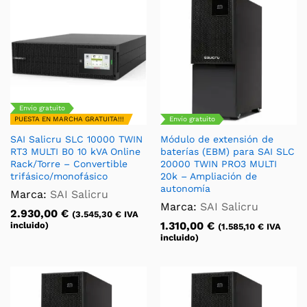
Envío gratuito
PUESTA EN MARCHA GRATUITA!!!
Envío gratuito
SAI Salicru SLC 10000 TWIN
Módulo de extensión de
RT3 MULTI B0 10 kVA Online
baterías (EBM) para SAI SLC
Rack/Torre – Convertible
20000 TWIN PRO3 MULTI
trifásico/monofásico
20k – Ampliación de
autonomía
Marca:
SAI Salicru
Marca:
SAI Salicru
2.930,00
€
(
3.545,30
€
IVA
1.310,00
€
incluido)
(
1.585,10
€
IVA
incluido)