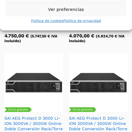
SAI AEG Protect 1 LCD 15000
SAI AEG Protect 1 LCD 10000
Online Doble Conversión
Online Doble Conversión
Ver preferencias
Trifásico
Trifásico
Marca:
AEG Power
Marca:
AEG Power
Política de cookies
Política de privacidad
Solutions
Solutions
4.750,00
€
4.070,00
€
(
5.747,50
€
IVA
(
4.924,70
€
IVA
incluido)
incluido)
Envío gratuito
Envío gratuito
SAI AEG Protect D 3000 LI-
SAI AEG Protect D 2000 LI-
ION 3000VA / 3000W Online
ION 2000VA / 2000W Online
Doble Conversión Rack/Torre
Doble Conversión Rack/Torre