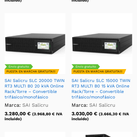
incluido)
incluido)
Envío gratuito
Envío gratuito
PUESTA EN MARCHA GRATUITA!!!
PUESTA EN MARCHA GRATUITA!!!
SAI Salicru SLC 20000 TWIN
SAI Salicru SLC 15000 TWIN
RT3 MULTI B0 20 kVA Online
RT3 MULTI B0 15 kVA Online
Rack/Torre – Convertible
Rack/Torre – Convertible
trifásico/monofásico
trifásico/monofásico
Marca:
SAI Salicru
Marca:
SAI Salicru
3.280,00
€
3.030,00
€
(
3.968,80
€
IVA
(
3.666,30
€
IVA
incluido)
incluido)