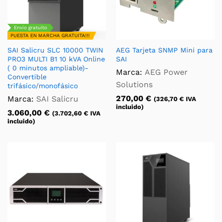
Envío gratuito
PUESTA EN MARCHA GRATUITA!!!
SAI Salicru SLC 10000 TWIN
AEG Tarjeta SNMP Mini para
PRO3 MULTI B1 10 kVA Online
SAI
( 0 minutos ampliable)-
Marca:
AEG Power
Convertible
Solutions
trifásico/monofásico
270,00
€
Marca:
SAI Salicru
(
326,70
€
IVA
incluido)
3.060,00
€
(
3.702,60
€
IVA
incluido)