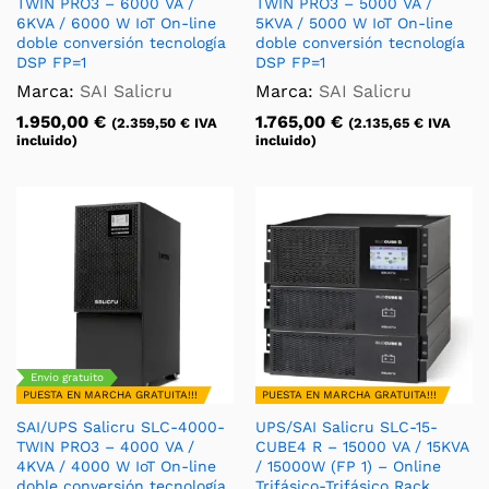
TWIN PRO3 – 6000 VA /
TWIN PRO3 – 5000 VA /
6KVA / 6000 W IoT On-line
5KVA / 5000 W IoT On-line
doble conversión tecnología
doble conversión tecnología
DSP FP=1
DSP FP=1
Marca:
SAI Salicru
Marca:
SAI Salicru
1.950,00
€
1.765,00
€
(
2.359,50
€
IVA
(
2.135,65
€
IVA
incluido)
incluido)
Envío gratuito
PUESTA EN MARCHA GRATUITA!!!
PUESTA EN MARCHA GRATUITA!!!
SAI/UPS Salicru SLC-4000-
UPS/SAI Salicru SLC-15-
TWIN PRO3 – 4000 VA /
CUBE4 R – 15000 VA / 15KVA
4KVA / 4000 W IoT On-line
/ 15000W (FP 1) – Online
doble conversión tecnología
Trifásico-Trifásico Rack