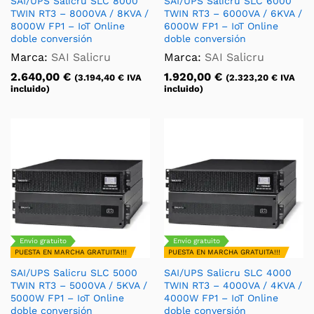
SAI/UPS Salicru SLC 8000
SAI/UPS Salicru SLC 6000
TWIN RT3 – 8000VA / 8KVA /
TWIN RT3 – 6000VA / 6KVA /
8000W FP1 – IoT Online
6000W FP1 – IoT Online
doble conversión
doble conversión
Marca:
SAI Salicru
Marca:
SAI Salicru
2.640,00
€
1.920,00
€
(
3.194,40
€
IVA
(
2.323,20
€
IVA
incluido)
incluido)
Envío gratuito
Envío gratuito
PUESTA EN MARCHA GRATUITA!!!
PUESTA EN MARCHA GRATUITA!!!
SAI/UPS Salicru SLC 5000
SAI/UPS Salicru SLC 4000
TWIN RT3 – 5000VA / 5KVA /
TWIN RT3 – 4000VA / 4KVA /
5000W FP1 – IoT Online
4000W FP1 – IoT Online
doble conversión
doble conversión