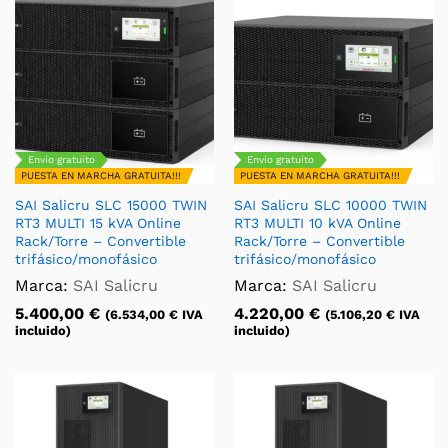
Envío gratuito
Envío gratuito
PUESTA EN MARCHA GRATUITA!!!
PUESTA EN MARCHA GRATUITA!!!
SAI Salicru SLC 15000 TWIN
SAI Salicru SLC 10000 TWIN
RT3 MULTI 15 kVA Online
RT3 MULTI 10 kVA Online
Rack/Torre – Convertible
Rack/Torre – Convertible
trifásico/monofásico
trifásico/monofásico
Marca:
SAI Salicru
Marca:
SAI Salicru
5.400,00
€
4.220,00
€
(
6.534,00
€
IVA
(
5.106,20
€
IVA
incluido)
incluido)