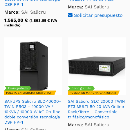
DSP FP=1
Marca:
SAI Salicru
Marca:
SAI Salicru
Solicitar presupuesto
1.565,00
€
(
1.893,65
€
IVA
incluido)
Envío gratuito
Envío gratuito
PUESTA EN MARCHA GRATUITA!!!
PUESTA EN MARCHA GRATUITA!!!
SAI/UPS Salicru SLC-10000-
SAI Salicru SLC 20000 TWIN
TWIN PRO3 – 10000 VA /
RT3 MULTI B0 20 kVA Online
10KVA / 10000 W IoT On-line
Rack/Torre – Convertible
doble conversión tecnología
trifásico/monofásico
DSP FP=1
Marca:
SAI Salicru
Marca:
SAI Salicru