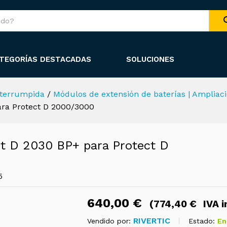
ect D 2030 BP+ para Protect D 2000/3000
specificaciones
Información del vendedor
ía
Consulta sobre el producto
TEGORÍAS DESTACADAS
SOLUCIONES
nterrumpida
/
Módulos de extensión de baterías | Ampliac
ara Protect D 2000/3000
t D 2030 BP+ para Protect D
5
640,00
€
(
774,40
€
IVA i
RIVERTIC
Estado:
En
Vendido por: