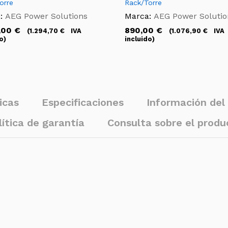
orre
Rack/Torre
:
AEG Power Solutions
Marca:
AEG Power Solutio
,00
€
890,00
€
(
1.294,70
€
IVA
(
1.076,90
€
IVA
o)
incluido)
icas
Especificaciones
Información del
lítica de garantía
Consulta sobre el produ