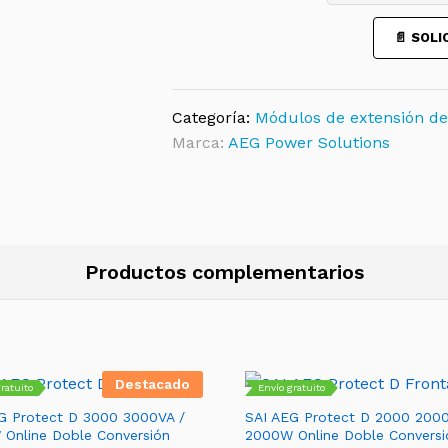
para
📄 SOL
Protect
D
2000/3000
quantity
Categoría:
Módulos de extensión de
Marca:
AEG Power Solutions
Productos complementarios
Destacado
ratuito
Envío gratuito
G Protect D 3000 3000VA /
SAI AEG Protect D 2000 2000
Online Doble Conversión
2000W Online Doble Conversi