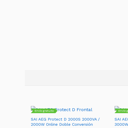
Envío gratuito
Envío g
SAI AEG Protect D 2000S 2000VA /
SAI AE
2000W Online Doble Conversión
3000W 