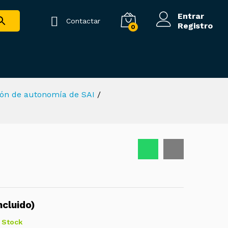
640,00
€
Añadir al carrito
(
774,40
€
IVA
Entrar
Contactar
Registro
incluido)
0
ión de autonomía de SAI
/
ncluido)
 Stock