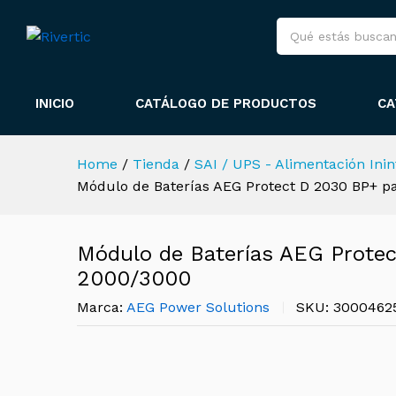
Módulo de Baterías AEG Prot
Descripción
Envío y políticas
E
Más productos
Política de garant
INICIO
CATÁLOGO DE PRODUCTOS
CA
Home
/
Tienda
/
SAI / UPS - Alimentación Ini
Módulo de Baterías AEG Protect D 2030 BP+ p
Módulo de Baterías AEG Protec
2000/3000
Marca:
AEG Power Solutions
SKU:
3000462