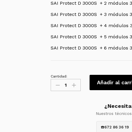
SAI Protect D 3000S + 2 módulos 3
SAI Protect D 3000S + 3 módulos 3
SAI Protect D 3000S + 4 módulos 3
SAI Protect D 3000S + 5 módulos 
SAI Protect D 3000S + 6 módulos 3
Cantidad:
Módulo
Añadir al carr
de
Baterías
AEG
¿Necesita
Protect
Nuestros técnicos
D
2030
☎️672 86 36 19
BP+