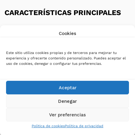
CARACTERÍSTICAS PRINCIPALES
• Armario de baterías externo Riello.
Cookies
• Compatible con Riello SDU 8000 y SDU 10000.
• Configuración de 20 baterías de 12 V / 7 Ah.
• Formato rack de 19″.
Este sitio utiliza cookies propias y de terceros para mejorar tu
• Altura de 3U.
experiencia y ofrecerte contenido personalizado. Puedes aceptar el
uso de cookies, denegar o configurar tus preferencias.
• Amplía la autonomía del sistema UPS.
• Instalación sencilla mediante conexión dedicada.
• Diseñado para aplicaciones empresariales y críticas.
Aceptar
ESPECIFICACIONES TÉCNICAS
Denegar
• Referencia: BTC SDU 240-A3
Ver preferencias
• Compatibilidad: Riello SDU 8000 y SDU 10000
Política de cookies
Política de privacidad
• Número de baterías: 20
• Capacidad de batería: 12 V / 7 Ah