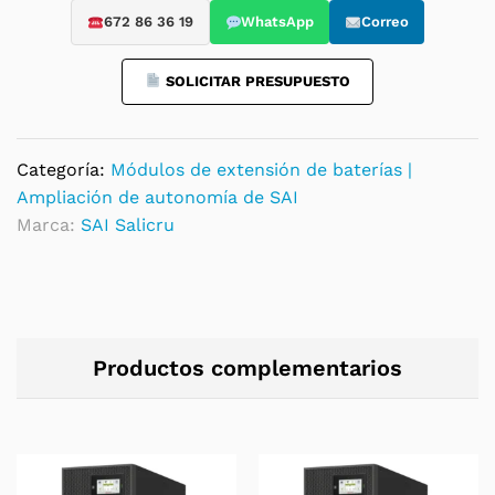
MULTI
672 86 36 19
WhatsApp
Correo
10k
-
SOLICITAR PRESUPUESTO
Ampliación
de
autonomía
Categoría:
Módulos de extensión de baterías |
quantity
Ampliación de autonomía de SAI
Marca:
SAI Salicru
Productos complementarios