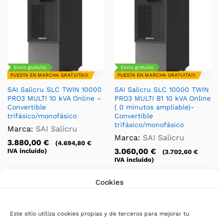
Envío gratuito
Envío gratuito
PUESTA EN MARCHA GRATUITA!!!
PUESTA EN MARCHA GRATUITA!!!
SAI Salicru SLC TWIN 10000
SAI Salicru SLC 10000 TWIN
PRO3 MULTI 10 kVA Online –
PRO3 MULTI B1 10 kVA Online
Convertible
( 0 minutos ampliable)-
trifásico/monofásico
Convertible
trifásico/monofásico
Marca:
SAI Salicru
Marca:
SAI Salicru
3.880,00
€
(
4.694,80
€
3.060,00
€
IVA incluido)
(
3.702,60
€
IVA incluido)
Cookies
Descripción
Envío y políticas
Espec
Este sitio utiliza cookies propias y de terceros para mejorar tu