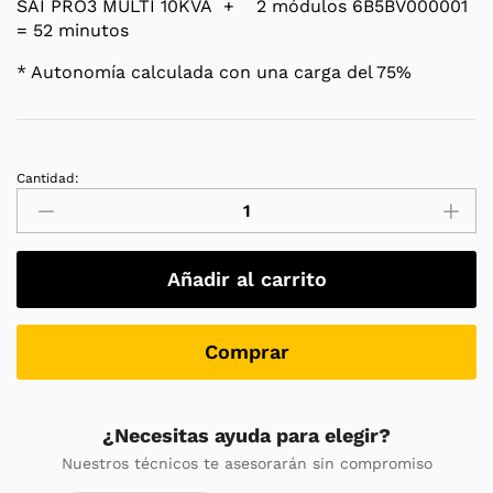
SAI PRO3 MULTI 10KVA + 2 módulos 6B5BV000001
= 52 minutos
* Autonomía calculada con una carga del 75%
Cantidad:
Módulo
de
extensión
de
Añadir al carrito
baterías
(EBM)
para
Comprar
SAI
SLC
10000
¿Necesitas ayuda para elegir?
TWIN
Nuestros técnicos te asesorarán sin compromiso
PRO3