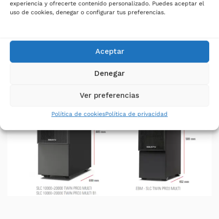
experiencia y ofrecerte contenido personalizado. Puedes aceptar el
uso de cookies, denegar o configurar tus preferencias.
El SAI / UPS SAI SLC 10000 TWIN PRO3 MULTI 10k
permite hasta 2 módulos EBM
Aceptar
Denegar
Ver preferencias
Política de cookies
Política de privacidad