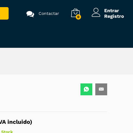
2.400,00
€
Añadir al carrito
(
2.904,00
€
IVA
Entrar
Contactar
incluido)
Registro
0
VA incluido)
 Stock