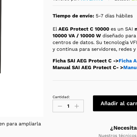
Tiempo de envío:
5-7 días hábiles
El
AEG Protect C 10000
es un SAI
10000 VA / 10000 W
diseñado para p
centros de datos. Su tecnología VF
y continua para servidores, redes 
Ficha SAI AEG Protect C ->
Ficha A
Manual SAI AEG Protect C- >
Manua
Cantidad:
SAI
Añadir al car
AEG
Protect
C
en para ampliarla
¿Necesita
10000
Nuestros técnicos
10000VA