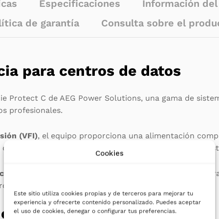
icas
Especificaciones
Información de
lítica de garantía
Consulta sobre el produ
cia para centros de datos
rie Protect C de
AEG Power Solutions
, una gama de siste
os profesionales.
sión (VFI)
, el equipo proporciona una alimentación comp
de tensión, fluctuaciones de voltaje o cortes de suminist
Cookies
ctor de potencia unitario
, este SAI permite proteger inf
os de datos o instalaciones empresariales.
Este sitio utiliza cookies propias y de terceros para mejorar tu
experiencia y ofrecerte contenido personalizado. Puedes aceptar
ncionamiento en paralelo
el uso de cookies, denegar o configurar tus preferencias.