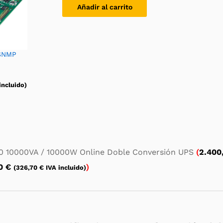
Añadir al carrito
 SNMP
incluido)
0 10000VA / 10000W Online Doble Conversión UPS
(
2.400
00
€
)
(
326,70
€
IVA incluido)