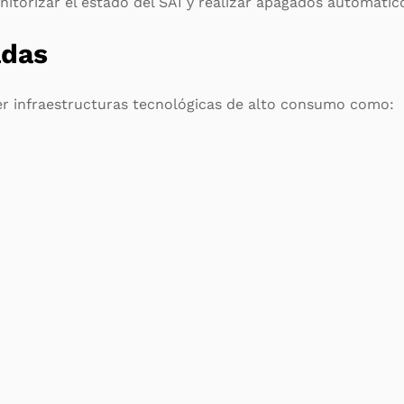
itorizar el estado del SAI y realizar apagados automáticos
adas
er infraestructuras tecnológicas de alto consumo como: