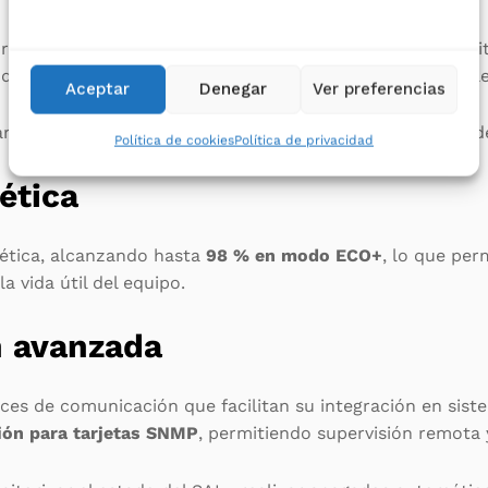
rnos donde la continuidad del servicio es esencial. Perm
dancia activa o aumentar la potencia disponible en infrae
Aceptar
Denegar
Ver preferencias
arantiza la continuidad del suministro eléctrico en caso d
Política de cookies
Política de privacidad
ética
gética, alcanzando hasta
98 % en modo ECO+
, lo que per
la vida útil del equipo.
n avanzada
aces de comunicación que facilitan su integración en sist
ión para tarjetas SNMP
, permitiendo supervisión remota 