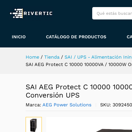
Descripción
Envío y políticas
E
Más productos
Política de garant
INICIO
CATÁLOGO DE PRODUCTOS
C
Home
/
Tienda
/
SAI / UPS - Alimentación Ini
SAI AEG Protect C 10000 10000VA / 10000W O
SAI AEG Protect C 10000 1000
Conversión UPS
Marca:
AEG Power Solutions
SKU:
309245