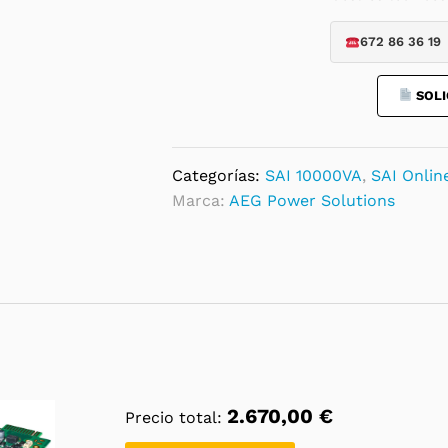
/
672 86 36 19
10000W
Online
SOLI
Doble
Conversión
UPS
quantity
Categorías:
SAI 10000VA
,
SAI Onlin
Marca:
AEG Power Solutions
2.670,00
€
Precio total: