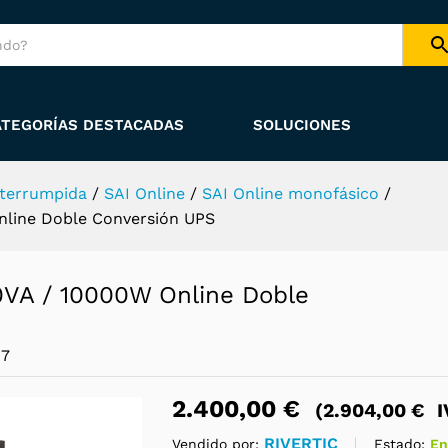
specificaciones
Información del vendedor
ía
Consulta sobre el producto
ATEGORÍAS DESTACADAS
SOLUCIONES
nterrumpida
/
SAI Online
/
SAI Online monofásico
/
nline Doble Conversión UPS
0VA / 10000W Online Doble
07
2.400,00
€
(
2.904,00
€
I
RIVERTIC
Estado:
En
Vendido por: