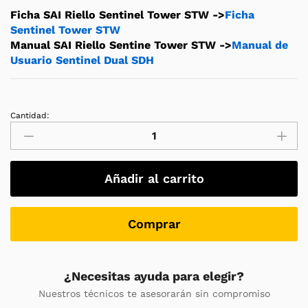
Ficha SAI Riello Sentinel Tower STW ->
Ficha
Sentinel Tower STW
Manual SAI Riello Sentine Tower STW ->
Manual de
Usuario Sentinel Dual SDH
Cantidad:
SAI
Riello
Sentinel
Tower
Añadir al carrito
STW
8000
Trifásico
Comprar
/
Monofásico
Online
¿Necesitas ayuda para elegir?
Torre
Nuestros técnicos te asesorarán sin compromiso