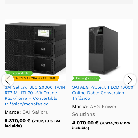
Envío gratuito
PUESTA EN MARCHA GRATUITA!!!
Envío gratuito
SAI Salicru SLC 20000 TWIN
SAI AEG Protect 1 LCD 10000
RT3 MULTI 20 kVA Online
Online Doble Conversión
Rack/Torre – Convertible
Trifásico
trifásico/monofásico
Marca:
AEG Power
Marca:
SAI Salicru
Solutions
5.870,00
€
(
7.102,70
€
IVA
4.070,00
€
(
4.924,70
€
IVA
incluido)
incluido)