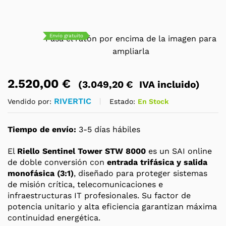
Envío gratuito
Pasa el ratón por encima de la imagen para
ampliarla
2.520,00
€
(
3.049,20
€
IVA incluido)
RIVERTIC
Estado:
En Stock
Vendido por:
Tiempo de envío:
3-5 días hábiles
El
Riello Sentinel Tower STW 8000
es un SAI online
de doble conversión con
entrada trifásica y salida
monofásica (3:1)
, diseñado para proteger sistemas
de misión crítica, telecomunicaciones e
infraestructuras IT profesionales. Su factor de
potencia unitario y alta eficiencia garantizan máxima
continuidad energética.