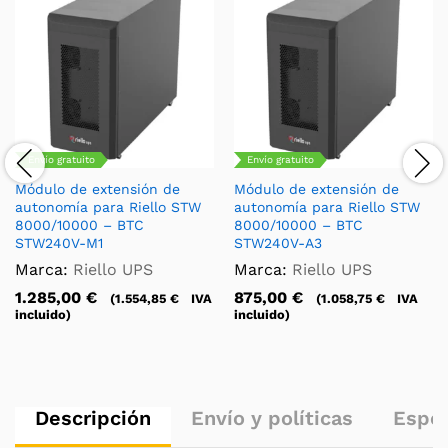
Envío gratuito
Envío gratuito
Módulo de extensión de
Módulo de extensión de
autonomía para Riello STW
autonomía para Riello STW
8000/10000 – BTC
8000/10000 – BTC
STW240V-M1
STW240V-A3
Marca:
Riello UPS
Marca:
Riello UPS
1.285,00
€
875,00
€
(
1.554,85
€
IVA
(
1.058,75
€
IVA
incluido)
incluido)
Descripción
Envío y políticas
Espec