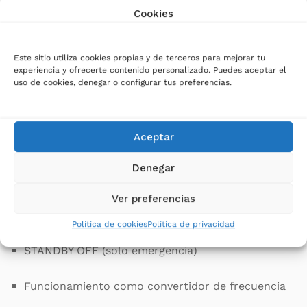
Cookies
Modos operativos
avanzados
Este sitio utiliza cookies propias y de terceros para mejorar tu
experiencia y ofrecerte contenido personalizado. Puedes aceptar el
uso de cookies, denegar o configurar tus preferencias.
El STW 8000 permite seleccionar distintos modos de
funcionamiento:
Aceptar
ON LINE (máxima protección)
Denegar
ECO Mode (hasta 98% de eficiencia)
Ver preferencias
SMART ACTIVE (selección automática)
Política de cookies
Política de privacidad
STANDBY OFF (solo emergencia)
Funcionamiento como convertidor de frecuencia