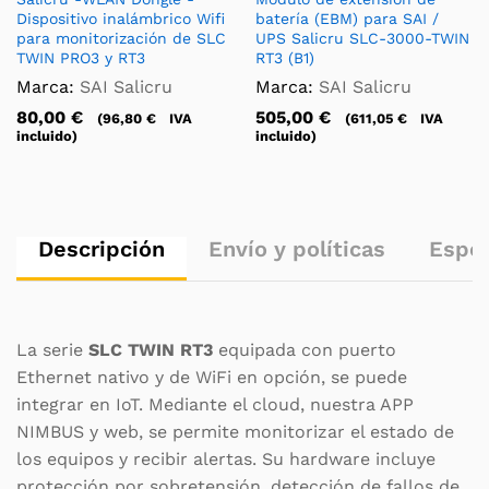
Dispositivo inalámbrico Wifi
batería (EBM) para SAI /
para monitorización de SLC
UPS Salicru SLC-3000-TWIN
TWIN PRO3 y RT3
RT3 (B1)
Marca:
SAI Salicru
Marca:
SAI Salicru
80,00
€
505,00
€
(
96,80
€
IVA
(
611,05
€
IVA
incluido)
incluido)
Descripción
Envío y políticas
Espec
La serie
SLC TWIN RT3
equipada con puerto
Ethernet nativo y de WiFi en opción, se puede
integrar en IoT. Mediante el cloud, nuestra APP
NIMBUS y web, se permite monitorizar el estado de
los equipos y recibir alertas. Su hardware incluye
protección por sobretensión, detección de fallos de