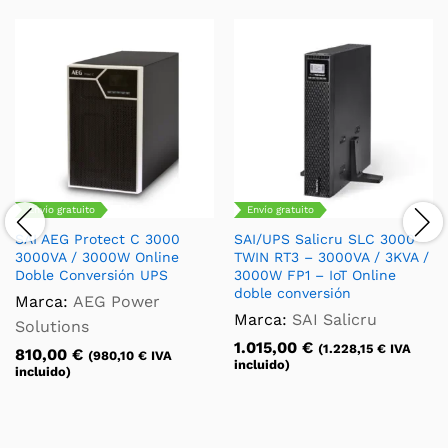
Envío gratuito
Envío gratuito
SAI AEG Protect C 3000
SAI/UPS Salicru SLC 3000
3000VA / 3000W Online
TWIN RT3 – 3000VA / 3KVA /
Doble Conversión UPS
3000W FP1 – IoT Online
doble conversión
Marca:
AEG Power
Marca:
SAI Salicru
Solutions
1.015,00
€
(
1.228,15
€
IVA
810,00
€
(
980,10
€
IVA
incluido)
incluido)