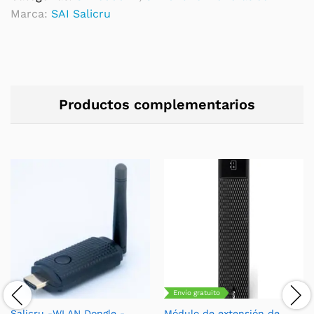
conversión
Marca:
SAI Salicru
(0
minutos
autonomía)
quantity
Productos complementarios
Envío gratuito
Salicru -WLAN Dongle -
Módulo de extensión de