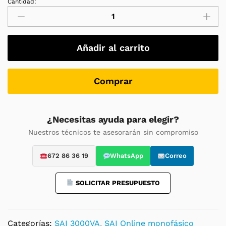
Cantidad:
SAI/UPS
Salicru
SLC
3000
Añadir al carrito
TWIN
RT3
B1
Comprar
–
3000VA
/
¿Necesitas ayuda para elegir?
3KVA
Nuestros técnicos te asesorarán sin compromiso
/
3000W
672 86 36 19
WhatsApp
Correo
FP1
-
SOLICITAR PRESUPUESTO
IoT
Online
doble
Categorías:
SAI 3000VA
,
SAI Online monofásico