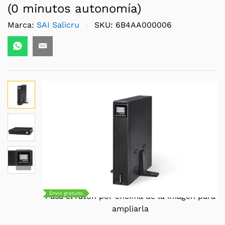
(0 minutos autonomía)
Marca:
SAI Salicru
SKU:
6B4AA000006
Envío gratuito
Pasa el ratón por encima de la imagen para
ampliarla