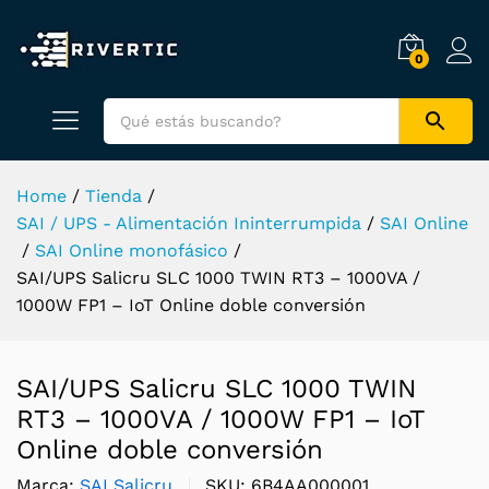
0
Home
/
Tienda
/
SAI / UPS - Alimentación Ininterrumpida
/
SAI Online
/
SAI Online monofásico
/
SAI/UPS Salicru SLC 1000 TWIN RT3 – 1000VA /
1000W FP1 – IoT Online doble conversión
SAI/UPS Salicru SLC 1000 TWIN
RT3 – 1000VA / 1000W FP1 – IoT
Online doble conversión
Marca:
SAI Salicru
SKU:
6B4AA000001