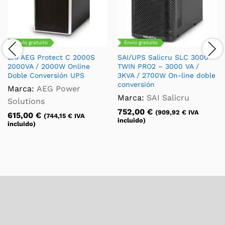
Envío gratuito
Envío gratuito
SAI AEG Protect C 2000S
SAI/UPS Salicru SLC 3000
2000VA / 2000W Online
TWIN PRO2 – 3000 VA /
Doble Conversión UPS
3KVA / 2700W On-line doble
conversión
Marca:
AEG Power
Marca:
SAI Salicru
Solutions
752,00
€
(
909,92
€
IVA
615,00
€
(
744,15
€
IVA
incluido)
incluido)