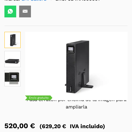
Envío gratuito
Pasa el ratón por encima de la imagen para
ampliarla
520,00
€
(
629,20
€
IVA incluido)