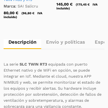
145,00
€
(
175,45
€
IVA
Marca:
SAI Salicru
incluido)
80,00
€
(
96,80
€
IVA
incluido)
Descripción
Envío y políticas
Espec
La serie
SLC TWIN RT3
equipada con puerto
Ethernet nativo y de WiFi en opción, se puede
integrar en IoT. Mediante el cloud, nuestra APP
NIMBUS y web, se permite monitorizar el estado de
los equipos y recibir alertas. Su hardware incluye
protección por sobretensión, detección de fallos de
ventilación y sobretemperatura, y alarmas de
sobrecarga para una vigilancia constante.