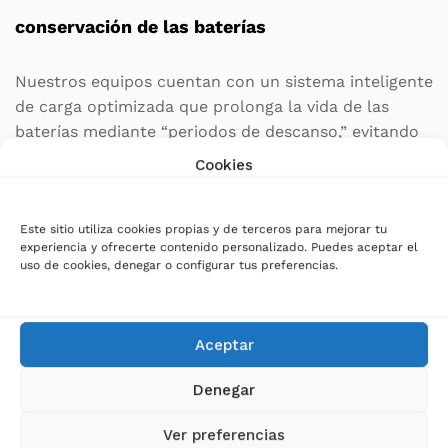
conservación de las baterías
Nuestros equipos cuentan con un sistema inteligente
de carga optimizada que prolonga la vida de las
baterías mediante “periodos de descanso,” evitando
la carga continua. Con tres niveles de carga,
Cookies
compensación de temperatura, y ajustes de
corriente según la configuración, el sistema
garantiza condiciones óptimas de carga. Además, el
Este sitio utiliza cookies propias y de terceros para mejorar tu
experiencia y ofrecerte contenido personalizado. Puedes aceptar el
puerto RJ45 para módulos adicionales permite
uso de cookies, denegar o configurar tus preferencias.
monitorear el estado de las baterías en tiempo real.
Gestión avanzada de la temperatura interna
Aceptar
Los equipos
SLC TWIN RT3
, a partir de 1.500 VA,
Denegar
disponen de dos baterías de ventiladores de
Ver preferencias
velocidad variable para optimizar las condiciones