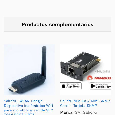
Productos complementarios
Salicru -WLAN Dongle -
Salicru NIMBUS2 Mini SNMP
Dispositivo inalámbrico Wifi
Card – Tarjeta SNMP
para monitorización de SLC
Marca:
SAI Salicru
TWIN PRO3 y RT3