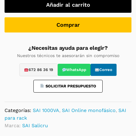
1000
Añadir al carrito
TWIN
RT3
–
Comprar
1000VA
/
1000W
¿Necesitas ayuda para elegir?
FP1
Nuestros técnicos te asesorarán sin compromiso
-
IoT
672 86 36 19
WhatsApp
Correo
Online
doble
SOLICITAR PRESUPUESTO
conversión
quantity
Categorías:
SAI 1000VA
,
SAI Online monofásico
,
SAI
para rack
Marca:
SAI Salicru