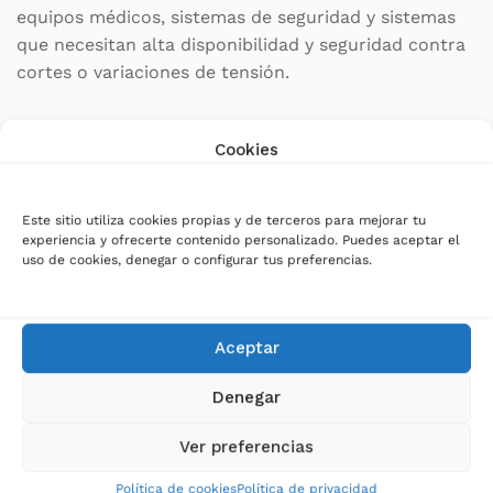
equipos médicos, sistemas de seguridad y sistemas
que necesitan alta disponibilidad y seguridad contra
cortes o variaciones de tensión.
Características técnicas del
Cookies
SAI/UPS Salicru SLC-1000-
TWIN RT3 LION
Este sitio utiliza cookies propias y de terceros para mejorar tu
experiencia y ofrecerte contenido personalizado. Puedes aceptar el
uso de cookies, denegar o configurar tus preferencias.
Potencia:
1000 VA / 1000 W
Formato:
convertible torre/rack con display
Aceptar
rotatorio
Denegar
Factor de potencia:
1
Ver preferencias
Distorsión armónica total (THDv):
<1% carga
Política de cookies
Política de privacidad