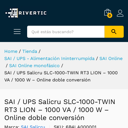
0
Home
/
Tienda
/
SAI / UPS - Alimentación Ininterrumpida
/
SAI Online
/
SAI Online monofásico
/
SAI / UPS Salicru SLC-1000-TWIN RT3 LION – 1000
VA / 1000 W – Online doble conversión
SAI / UPS Salicru SLC-1000-TWIN
RT3 LION – 1000 VA / 1000 W –
Online doble conversión
Marca:
SAI Salicru
SKU:
6B4LA000001