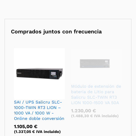
Comprados juntos con frecuencia
Módulo de extensión de
batería de Litio para
Salicru SLC-TWIN RT3
SAI / UPS Salicru SLC-
LION 1000-1500 VA 50A
1000-TWIN RT3 LION –
1.230,00
€
1000 VA / 1000 W -
(
1.488,30
€
IVA incluido)
Online doble conversión
1.105,00
€
(
1.337,05
€
IVA incluido)