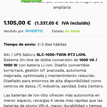
Pasa el ratón por encima de la imagen para
ampliarla
1.105,00
€
(
1.337,05
€
IVA incluido)
RIVERTIC
Estado:
En Stock
Vendido por:
Tiempo de envío:
2-3 días hábiles
SAI / UPS Salicru
SLC-1000-TWIN RT3 LION.
Sistema On-line de doble conversión de
1000 VA /
1000 W
con batería Li-Ion. Diseño convertible
torre/rack, gestión IoT avanzada, autonomía
mejorada, optimizada y mantenimiento reducido.
Diseñado para entornos de alta disponibilidad como
centros de datos, IT, industria, sanidad, Data Centers.
Las baterías de Ion-litio ofrecen más autonomía en
menor espacio, recargas 4 veces más rápidas que las
baterías de plomo VRLA, mayor durabilidad y tiempo