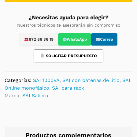
RT3
LION
–
¿Necesitas ayuda para elegir?
1000
Nuestros técnicos te asesorarán sin compromiso
VA
/
672 86 36 19
WhatsApp
Correo
1000
W
SOLICITAR PRESUPUESTO
-
Online
doble
Categorías:
SAI 1000VA
,
SAI con baterías de litio
,
SAI
conversión
Online monofásico
,
SAI para rack
quantity
Marca:
SAI Salicru
Productos complementarios