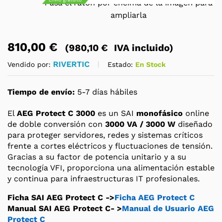
Pasa el ratón por encima de la imagen para
ampliarla
810,00
€
(
980,10
€
IVA incluido)
RIVERTIC
Estado:
En Stock
Vendido por:
Tiempo de envío:
5-7 días hábiles
El
AEG Protect C 3000
es un SAI
monofásico
online
de doble conversión con
3000 VA / 3000 W
diseñado
para proteger servidores, redes y sistemas críticos
frente a cortes eléctricos y fluctuaciones de tensión.
Gracias a su factor de potencia unitario y a su
tecnología VFI, proporciona una alimentación estable
y continua para infraestructuras IT profesionales.
Ficha SAI AEG Protect C ->
Ficha AEG Protect C
Manual SAI AEG Protect C- >
Manual de Usuario AEG
Protect C