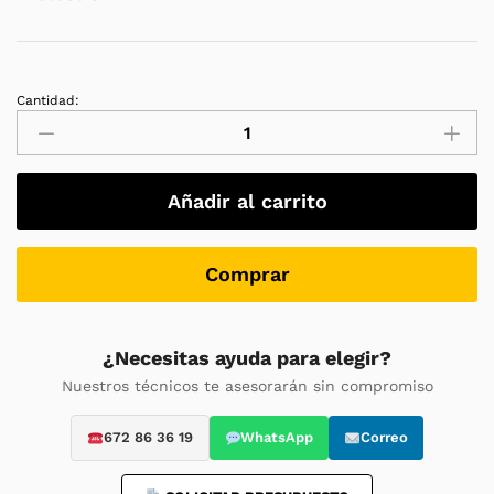
Cantidad:
SAI
AEG
Protect
C
Añadir al carrito
3000
3000VA
/
Comprar
3000W
Online
Doble
¿Necesitas ayuda para elegir?
Conversión
Nuestros técnicos te asesorarán sin compromiso
UPS
quantity
672 86 36 19
WhatsApp
Correo