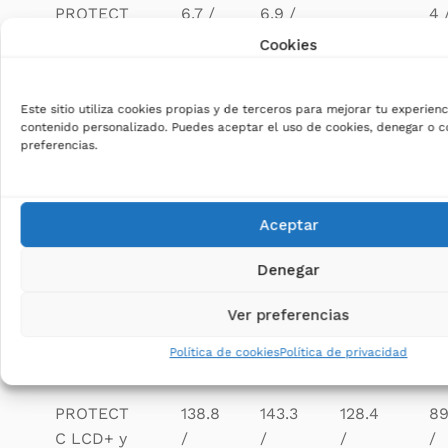
PROTECT
6.7 /
6.9 /
4 
N/A
C LCD+
9.2
9.6
5.
Cookies
PROTECT
29.1 /
30.1 /
17.7 /
17
C LCD+ y
38.5
40
23.8
23
Este sitio utiliza cookies propias y de terceros para mejorar tu experienc
1x EBP
contenido personalizado. Puedes aceptar el uso de cookies, denegar o co
preferencias.
PROTECT
56.9
34
55 /
43.3 /
C LCD+ y
/
/
71.8
56.9
2x EBP
74.3
45
Aceptar
PROTECT
82.2
84.9
52
70.8 /
C LCD+ y
/
/
/
Denegar
92.1
3x EBP
106.5
110.2
68
Ver preferencias
PROTECT
110.2
113.8
70
99.2 /
C LCD+ y
/
/
/
Política de cookies
Política de privacidad
128.5
4x EBP
142.2
147.1
92
PROTECT
138.8
143.3
128.4
89
C LCD+ y
/
/
/
/