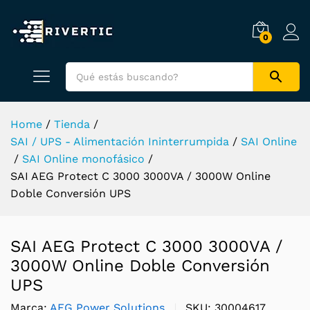
0
Home
/
Tienda
/
SAI / UPS - Alimentación Ininterrumpida
/
SAI Online
/
SAI Online monofásico
/
SAI AEG Protect C 3000 3000VA / 3000W Online
Doble Conversión UPS
SAI AEG Protect C 3000 3000VA /
3000W Online Doble Conversión
UPS
Marca:
AEG Power Solutions
SKU:
30004617