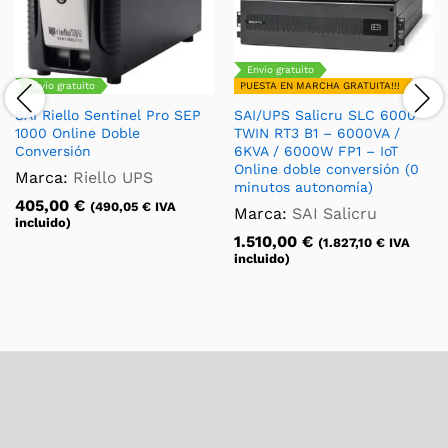
Envío gratuito
Envío gratuito
PUESTA EN MARCHA GRATUITA!!!
SAI Riello Sentinel Pro SEP
SAI/UPS Salicru SLC 6000
1000 Online Doble
TWIN RT3 B1 – 6000VA /
Conversión
6KVA / 6000W FP1 – IoT
Online doble conversión (0
Marca:
Riello UPS
minutos autonomía)
405,00
€
(
490,05
€
IVA
Marca:
SAI Salicru
incluido)
1.510,00
€
(
1.827,10
€
IVA
incluido)