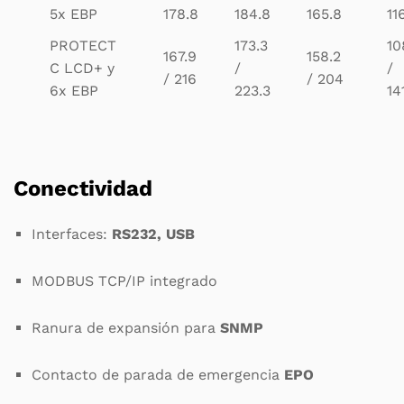
5x EBP
178.8
184.8
165.8
11
PROTECT
173.3
10
167.9
158.2
C LCD+ y
/
/
/ 216
/ 204
6x EBP
223.3
14
Conectividad
Interfaces:
RS232, USB
MODBUS TCP/IP integrado
Ranura de expansión para
SNMP
Contacto de parada de emergencia
EPO