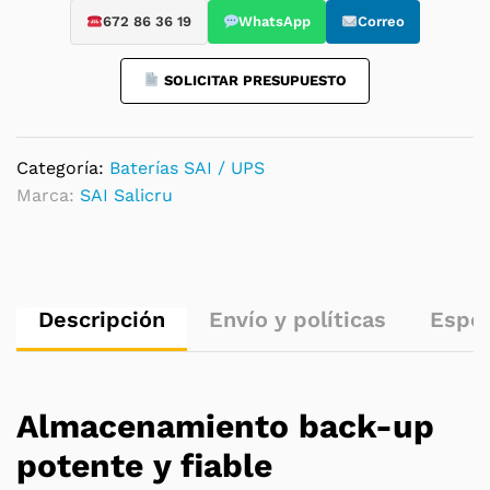
para
672 86 36 19
WhatsApp
Correo
SAI
quantity
SOLICITAR PRESUPUESTO
Categoría:
Baterías SAI / UPS
Marca:
SAI Salicru
Descripción
Envío y políticas
Espec
Almacenamiento back-up
potente y fiable