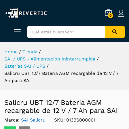
0
Home
/
Tienda
/
SAI / UPS - Alimentación Ininterrumpida
/
Baterías SAI / UPS
/
Salicru UBT 12/7 Batería AGM recargable de 12 V / 7
Ah para SAI
Salicru UBT 12/7 Batería AGM
recargable de 12 V / 7 Ah para SAI
Marca:
SAI Salicru
SKU:
013BS000001