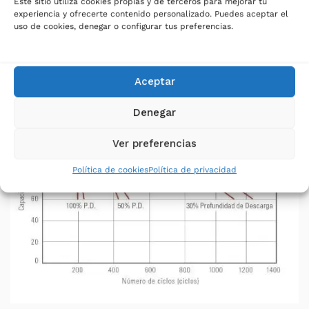
Este sitio utiliza cookies propias y de terceros para mejorar tu
disponibles. Es muy importante tener en
experiencia y ofrecerte contenido personalizado. Puedes aceptar el
consideración este factor a la hora de
uso de cookies, denegar o configurar tus preferencias.
dimensionar el tiempo de respaldo del que se
quiera disponer y el tiempo de vida en
contraposición a la frecuencia de descarga.
Aceptar
Denegar
Ver preferencias
Política de cookies
Política de privacidad