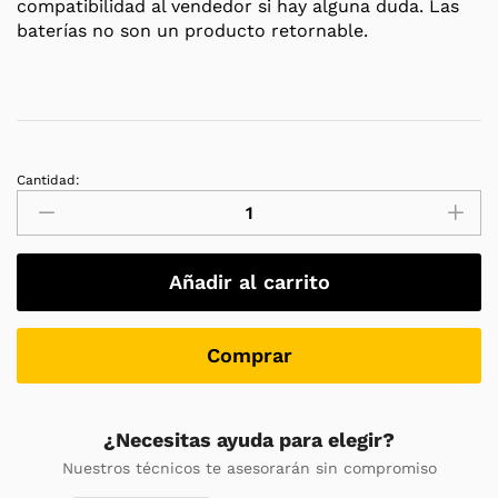
compatibilidad al vendedor si hay alguna duda. Las
baterías no son un producto retornable.
Cantidad:
Salicru
UBT
12/7
Batería
Añadir al carrito
AGM
recargable
de
Comprar
12
V
/
¿Necesitas ayuda para elegir?
7
Nuestros técnicos te asesorarán sin compromiso
Ah