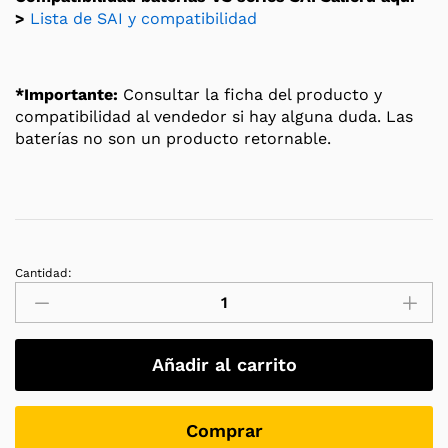
>
Lista de SAI y compatibilidad
*Importante:
Consultar la ficha del producto y
compatibilidad al vendedor si hay alguna duda. Las
baterías no son un producto retornable.
Cantidad:
Salicru
UBT
12/17
Batería
Añadir al carrito
AGM
recargable
de
Comprar