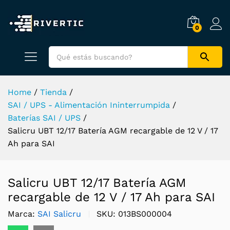
0
Home
/
Tienda
/
SAI / UPS - Alimentación Ininterrumpida
/
Baterías SAI / UPS
/
Salicru UBT 12/17 Batería AGM recargable de 12 V / 17
Ah para SAI
Salicru UBT 12/17 Batería AGM
recargable de 12 V / 17 Ah para SAI
Marca:
SAI Salicru
SKU:
013BS000004