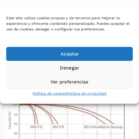
Los ciclos útiles de una batería dependerán de la
profundidad de descarga que se alcance en cada
uso. Así pues, llegando a una profundidad de
Este sitio utiliza cookies propias y de terceros para mejorar tu
descarga idónea del 30%, obtendremos un
experiencia y ofrecerte contenido personalizado. Puedes aceptar el
uso de cookies, denegar o configurar tus preferencias.
aumento exponencial del número de ciclos
disponibles. Es muy importante tener en
consideración este factor a la hora de
Aceptar
dimensionar el tiempo de respaldo del que se
quiera disponer y el tiempo de vida en
Denegar
contraposición a la frecuencia de descarga.
Ver preferencias
Política de cookies
Política de privacidad