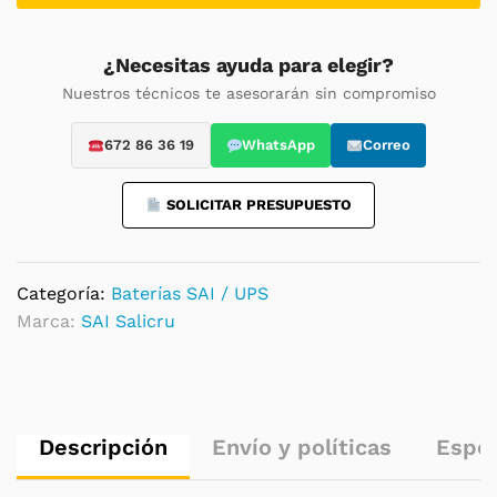
12
V
/
¿Necesitas ayuda para elegir?
17
Nuestros técnicos te asesorarán sin compromiso
Ah
para
672 86 36 19
WhatsApp
Correo
SAI
quantity
SOLICITAR PRESUPUESTO
Categoría:
Baterías SAI / UPS
Marca:
SAI Salicru
Descripción
Envío y políticas
Espec