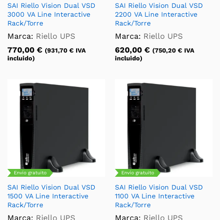
SAI Riello Vision Dual VSD
SAI Riello Vision Dual VSD
3000 VA Line Interactive
2200 VA Line Interactive
Rack/Torre
Rack/Torre
Marca:
Riello UPS
Marca:
Riello UPS
770,00
€
620,00
€
(
931,70
€
IVA
(
750,20
€
IVA
incluido)
incluido)
Envío gratuito
Envío gratuito
SAI Riello Vision Dual VSD
SAI Riello Vision Dual VSD
1500 VA Line Interactive
1100 VA Line Interactive
Rack/Torre
Rack/Torre
Marca:
Riello UPS
Marca:
Riello UPS