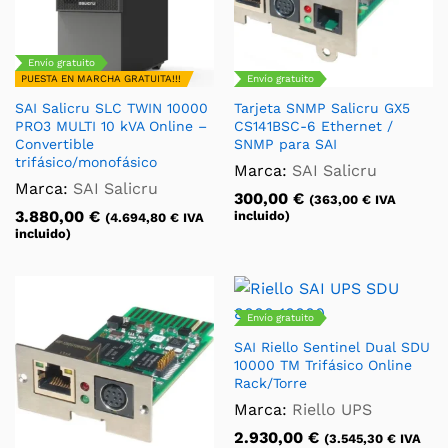
Envío gratuito
PUESTA EN MARCHA GRATUITA!!!
Envío gratuito
SAI Salicru SLC TWIN 10000
Tarjeta SNMP Salicru GX5
PRO3 MULTI 10 kVA Online –
CS141BSC-6 Ethernet /
Convertible
SNMP para SAI
trifásico/monofásico
Marca:
SAI Salicru
Marca:
SAI Salicru
300,00
€
(
363,00
€
IVA
3.880,00
€
incluido)
(
4.694,80
€
IVA
incluido)
Envío gratuito
SAI Riello Sentinel Dual SDU
10000 TM Trifásico Online
Rack/Torre
Marca:
Riello UPS
2.930,00
€
(
3.545,30
€
IVA