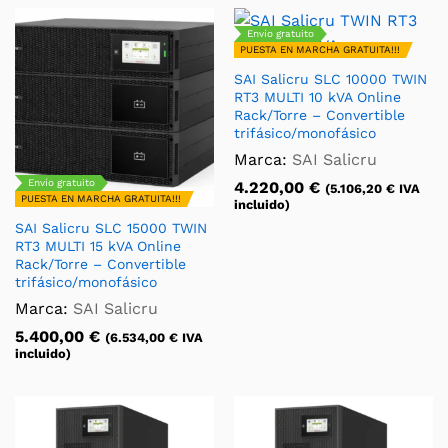
Envío gratuito
PUESTA EN MARCHA GRATUITA!!!
SAI Salicru SLC 10000 TWIN
RT3 MULTI 10 kVA Online
Rack/Torre – Convertible
trifásico/monofásico
Marca:
SAI Salicru
Envío gratuito
4.220,00
€
(
5.106,20
€
IVA
PUESTA EN MARCHA GRATUITA!!!
incluido)
SAI Salicru SLC 15000 TWIN
RT3 MULTI 15 kVA Online
Rack/Torre – Convertible
trifásico/monofásico
Marca:
SAI Salicru
5.400,00
€
(
6.534,00
€
IVA
incluido)