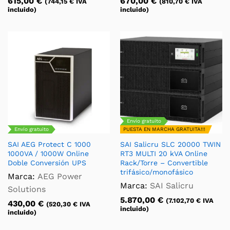
615,00
€
670,00
€
(
744,15
€
IVA
(
810,70
€
IVA
incluido)
incluido)
Envío gratuito
Envío gratuito
PUESTA EN MARCHA GRATUITA!!!
SAI AEG Protect C 1000
SAI Salicru SLC 20000 TWIN
1000VA / 1000W Online
RT3 MULTI 20 kVA Online
Doble Conversión UPS
Rack/Torre – Convertible
trifásico/monofásico
Marca:
AEG Power
Marca:
SAI Salicru
Solutions
5.870,00
€
(
7.102,70
€
IVA
430,00
€
(
520,30
€
IVA
incluido)
incluido)