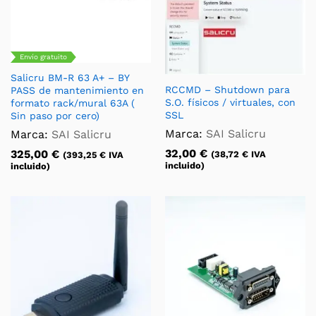
Envío gratuito
Salicru BM-R 63 A+ – BY
RCCMD – Shutdown para
PASS de mantenimiento en
S.O. físicos / virtuales, con
formato rack/mural 63A (
SSL
Sin paso por cero)
Marca:
SAI Salicru
Marca:
SAI Salicru
32,00
€
325,00
€
(
38,72
€
IVA
(
393,25
€
IVA
incluido)
incluido)