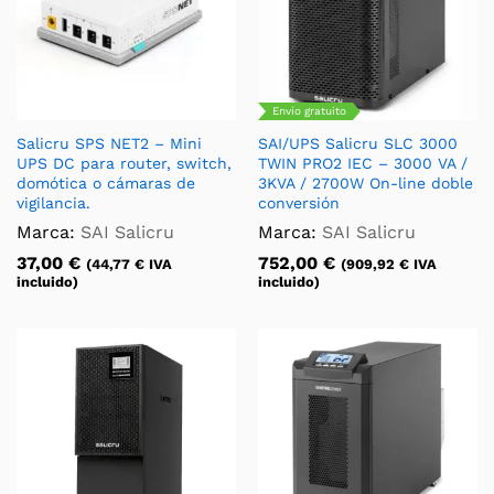
Envío gratuito
Salicru SPS NET2 – Mini
SAI/UPS Salicru SLC 3000
UPS DC para router, switch,
TWIN PRO2 IEC – 3000 VA /
domótica o cámaras de
3KVA / 2700W On-line doble
vigilancia.
conversión
Marca:
SAI Salicru
Marca:
SAI Salicru
37,00
€
752,00
€
(
44,77
€
IVA
(
909,92
€
IVA
incluido)
incluido)