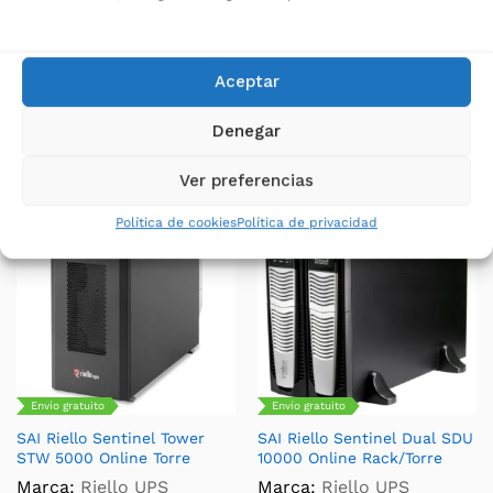
SAI Riello Sentinel Tower
SAI Riello Sentinel Tower
STW 8000 Trifásico /
STW 6000 Online Torre
Monofásico Online Torre
Marca:
Riello UPS
Aceptar
Marca:
Riello UPS
2.100,00
€
(
2.541,00
€
IVA
2.520,00
€
incluido)
Denegar
(
3.049,20
€
IVA
incluido)
Ver preferencias
Política de cookies
Política de privacidad
Envío gratuito
Envío gratuito
SAI Riello Sentinel Tower
SAI Riello Sentinel Dual SDU
STW 5000 Online Torre
10000 Online Rack/Torre
Marca:
Riello UPS
Marca:
Riello UPS