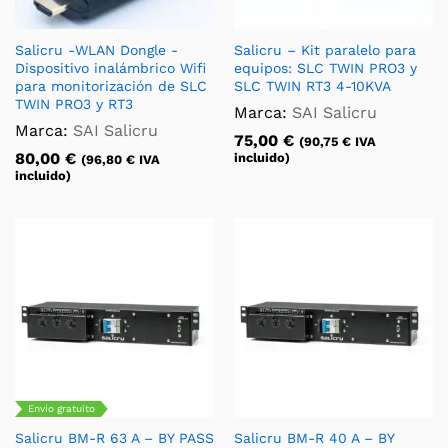
Salicru -WLAN Dongle -
Salicru – Kit paralelo para
Dispositivo inalámbrico Wifi
equipos: SLC TWIN PRO3 y
para monitorización de SLC
SLC TWIN RT3 4-10KVA
TWIN PRO3 y RT3
Marca:
SAI Salicru
Marca:
SAI Salicru
75,00
€
(
90,75
€
IVA
80,00
€
incluido)
(
96,80
€
IVA
incluido)
Envío gratuito
Salicru BM-R 63 A – BY PASS
Salicru BM-R 40 A – BY