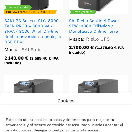
Envío gratuito
PUESTA EN MARCHA GRATUITA!!!
Envío gratuito
SAI/UPS Salicru SLC-8000-
SAI Riello Sentinel Tower
TWIN PRO3 – 8000 VA /
STW 10000 Trifásico /
8KVA / 8000 W IoT On-line
Monofásico Online Torre
doble conversión tecnología
Marca:
Riello UPS
DSP FP=1
2.790,00
€
(
3.375,90
€
IVA
Marca:
SAI Salicru
incluido)
2.140,00
€
(
2.589,40
€
IVA
incluido)
Cookies
Este sitio utiliza cookies propias y de terceros para mejorar tu
experiencia y ofrecerte contenido personalizado. Puedes aceptar el
uso de cookies, denegar o configurar tus preferencias.
Envío gratuito
Envío gratuito