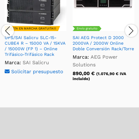
PUESTA EN MARCHA GRATUITA!!!
Envío gratuito
UPS/SAI Salicru SLC-15-
SAI AEG Protect D 2000
CUBE4 R – 15000 VA / 15KVA
2000VA / 2000W Online
/ 15000W (FP 1) – Online
Doble Conversión Rack/Torre
Trifásico-Trifásico Rack
Marca:
AEG Power
Marca:
SAI Salicru
Solutions
Solicitar presupuesto
890,00
€
(
1.076,90
€
IVA
incluido)