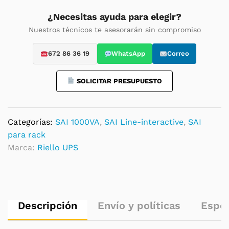
Interactive
Rack/Torre
¿Necesitas ayuda para elegir?
quantity
Nuestros técnicos te asesorarán sin compromiso
672 86 36 19
WhatsApp
Correo
SOLICITAR PRESUPUESTO
Categorías:
SAI 1000VA
,
SAI Line-interactive
,
SAI
para rack
Marca:
Riello UPS
Descripción
Envío y políticas
Espec