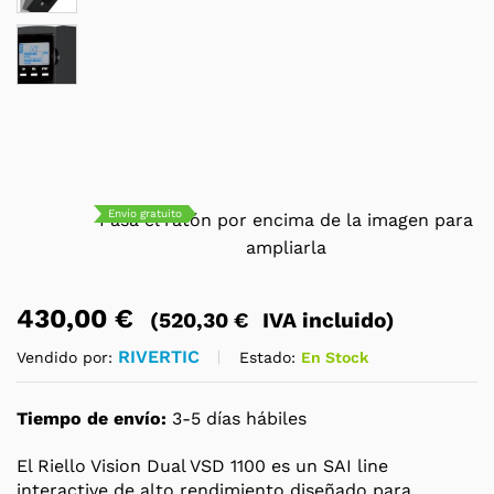
Envío gratuito
Pasa el ratón por encima de la imagen para
ampliarla
430,00
€
(
520,30
€
IVA incluido)
RIVERTIC
Estado:
En Stock
Vendido por:
Tiempo de envío:
3-5 días hábiles
El Riello Vision Dual VSD 1100 es un SAI line
interactive de alto rendimiento diseñado para