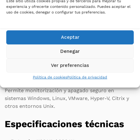
comunicación para integración en infraestructuras
Este sitio utiliza cookies propias y de terceros para mejorar tu
experiencia y ofrecerte contenido personalizado. Puedes aceptar el
IT:
uso de cookies, denegar o configurar tus preferencias.
Puerto USB
Aceptar
Puerto serie RS232
Denegar
Slot para tarjeta SNMP
Ver preferencias
Software PowerShield3 incluido
Política de cookies
Política de privacidad
Permite monitorización y apagado seguro en
sistemas Windows, Linux, VMware, Hyper-V, Citrix y
otros entornos Unix.
Especificaciones técnicas