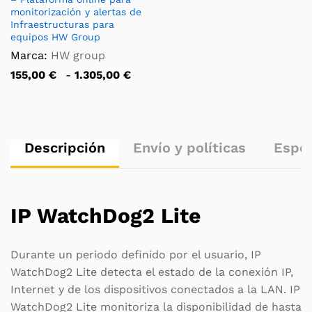
monitorización y alertas de
Infraestructuras para
equipos HW Group
Marca:
HW group
Rango
155,00
€
-
1.305,00
€
de
precios:
desde
155,00 €
hasta
1.305,00 €
Descripción
Envío y políticas
Espec
IP WatchDog2 Lite
Durante un periodo definido por el usuario, IP
WatchDog2 Lite detecta el estado de la conexión IP,
Internet y de los dispositivos conectados a la LAN. IP
WatchDog2 Lite monitoriza la disponibilidad de hasta