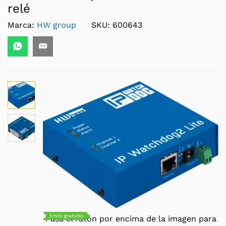
relé
Marca:
HW group
SKU:
600643
Envío gratuito
Pasa el ratón por encima de la imagen para