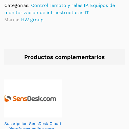
quantity
Categorías:
Control remoto y relés IP
,
Equipos de
monitorización de infraestructuras IT
Marca:
HW group
Productos complementarios
Suscripción SensDesk Cloud
– Plataforma online para