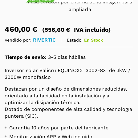
Pasa el ratón por encima de la imagen para
ampliarla
460,00
€
(
556,60
€
IVA incluido)
RIVERTIC
Estado:
En Stock
Vendido por:
Tiempo de envío:
3-5 días hábiles
Inversor solar Salicru EQUINOX2 3002-SX de 3kW /
3000W monofásico
Destacan por un diseño de dimensiones reducidas,
orientado a la facilidad en la instalación y a
optimizar la disipación térmica.
Dotado de componentes de alta calidad y tecnología
puntera (SiC).
Garantía 10 años por parte del fabricante
Monitorización APP y Web incluido