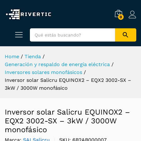
0
Home
/
Tienda
/
Generación y respaldo de energía eléctrica
/
Inversores solares monofásicos
/
Inversor solar Salicru EQUINOX2 – EQX2 3002-SX –
3kW / 3000W monofásico
Inversor solar Salicru EQUINOX2 –
EQX2 3002-SX – 3kW / 3000W
monofásico
Marca:
SAI Salicru
SKU:
6B2AB000007