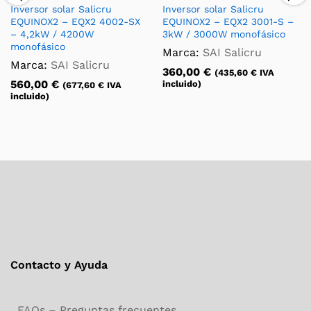
Inversor solar Salicru
Inversor solar Salicru
EQUINOX2 – EQX2 4002-SX
EQUINOX2 – EQX2 3001-S –
– 4,2kW / 4200W
3kW / 3000W monofásico
monofásico
Marca:
SAI Salicru
Marca:
SAI Salicru
360,00
€
(
435,60
€
IVA
560,00
€
incluido)
(
677,60
€
IVA
incluido)
Contacto y Ayuda
FAQs – Preguntas frecuentes