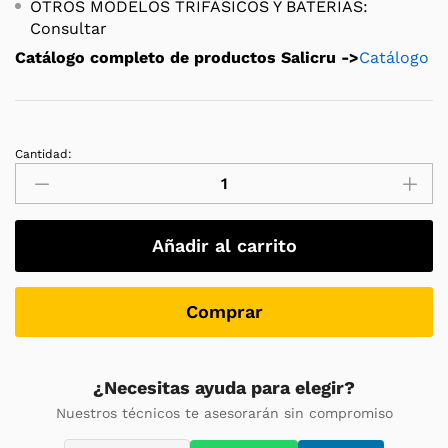
OTROS MODELOS TRIFÁSICOS Y BATERIAS:
Consultar
Catálogo completo de productos Salicru ->
Catálogo
Cantidad:
Inversor
solar
Salicru
EQUINOX2
Añadir al carrito
-
EQX2
3002-
Comprar
SX
-
3kW
¿Necesitas ayuda para elegir?
/
Nuestros técnicos te asesorarán sin compromiso
3000W