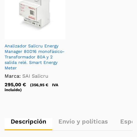
Analizador Salicru Energy
Manager 80D16 monofásico-
Transformador 80A y 2
salida relé. Smart Energy
Meter
Marca:
SAI Salicru
295,00
€
(
356,95
€
IVA
incluido)
Descripción
Envío y políticas
Espec