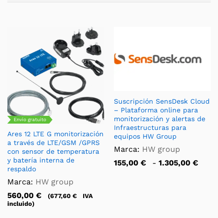
Suscripción SensDesk Cloud
– Plataforma online para
monitorización y alertas de
Envío gratuito
Infraestructuras para
Ares 12 LTE G monitorización
equipos HW Group
a través de LTE/GSM /GPRS
Marca:
HW group
con sensor de temperatura
y batería interna de
Ran
155,00
€
-
1.305,00
€
respaldo
de
prec
Marca:
HW group
des
155,
560,00
€
(
677,60
€
IVA
has
incluido)
1.30