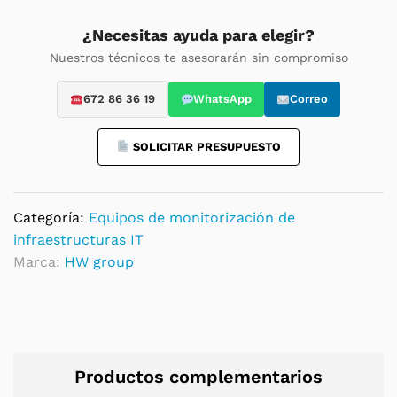
GSM
/GPRS
¿Necesitas ayuda para elegir?
con
Nuestros técnicos te asesorarán sin compromiso
sensor
de
672 86 36 19
WhatsApp
Correo
temperatura
y
SOLICITAR PRESUPUESTO
batería
interna
de
Categoría:
Equipos de monitorización de
respaldo
infraestructuras IT
quantity
Marca:
HW group
Productos complementarios