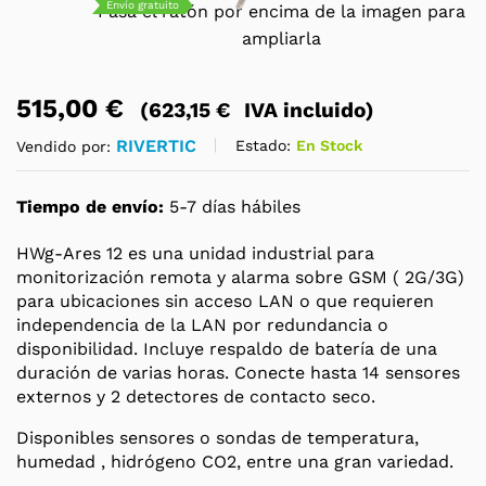
Envío gratuito
Pasa el ratón por encima de la imagen para
ampliarla
515,00
€
(
623,15
€
IVA incluido)
RIVERTIC
Estado:
En Stock
Vendido por:
Tiempo de envío:
5-7 días hábiles
HWg-Ares 12 es una unidad industrial para
monitorización remota y alarma sobre GSM ( 2G/3G)
para ubicaciones sin acceso LAN o que requieren
independencia de la LAN por redundancia o
disponibilidad. Incluye respaldo de batería de una
duración de varias horas. Conecte hasta 14 sensores
externos y 2 detectores de contacto seco.
Disponibles sensores o sondas de temperatura,
humedad , hidrógeno CO2, entre una gran variedad.