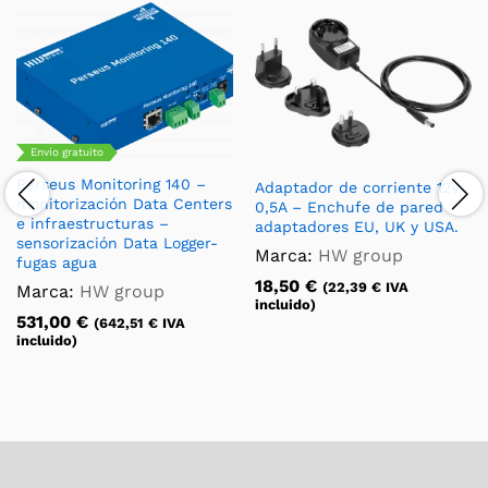
Envío gratuito
Perseus Monitoring 140 –
Adaptador de corriente 12V
monitorización Data Centers
0,5A – Enchufe de pared
e infraestructuras –
adaptadores EU, UK y USA.
sensorización Data Logger-
Marca:
HW group
fugas agua
18,50
€
(
22,39
€
IVA
Marca:
HW group
incluido)
531,00
€
(
642,51
€
IVA
incluido)