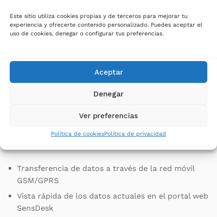
de correo electrónico o descargarse mediante
Este sitio utiliza cookies propias y de terceros para mejorar tu
USB.
experiencia y ofrecerte contenido personalizado. Puedes aceptar el
Con el software HWg-PDMS, los pulsos S0 se
uso de cookies, denegar o configurar tus preferencias.
pueden convertir en costo por período de tiempo
y exportarse a MS Excel.
Aceptar
Compatible con una variedad de Software de
terceros (SCADA, etc.). Hay ejemplos disponibles
Denegar
para programadores sobre el uso del producto en
HWg-SDK (Borland C++, MS Visual, VB, C#, PHP,
Ver preferencias
JAVA y más).
Política de cookies
Política de privacidad
HWg-Ares: características para proyectos IoT
Transferencia de datos a través de la red móvil
GSM/GPRS
Vista rápida de los datos actuales en el portal web
SensDesk