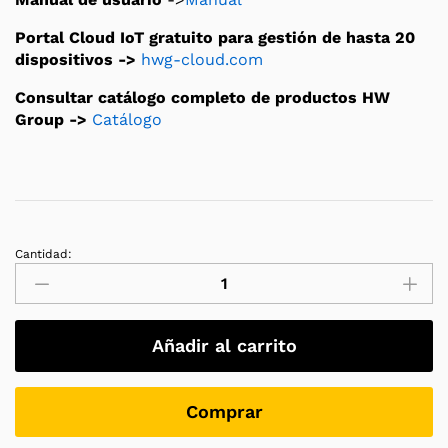
Portal Cloud IoT gratuito para gestión de hasta 20
dispositivos ->
hwg-cloud.com
Consultar catálogo completo de productos HW
Group ->
Catálogo
Cantidad:
HWg-
Ares
12
monitorización
Añadir al carrito
sensores
a
través
Comprar
de