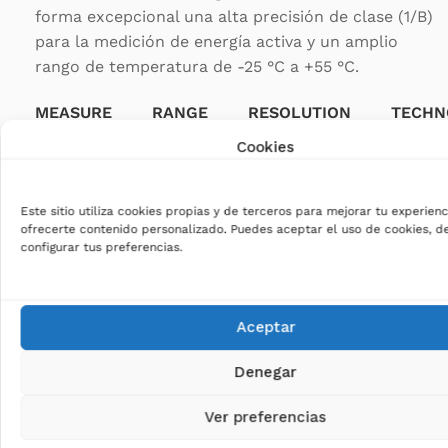
forma excepcional una alta precisión de clase (1/B)
para la medición de energía activa y un amplio
rango de temperatura de -25 °C a +55 °C.
MEASURE
RANGE
RESOLUTION
TECHN
Current
0–45 A
0.10
Semico
Cookies
Este sitio utiliza cookies propias y de terceros para mejorar tu experienc
ofrecerte contenido personalizado. Puedes aceptar el uso de cookies, d
configurar tus preferencias.
Certificación: MID/MIR
Comunicación: Modbus
Maximum rated current (Imax): 45A
Aceptar
Operating temperature: -25°C – +55°C
Denegar
Phase: single phase – Monofásico
Module: 1
Ver preferencias
Tariff: 2