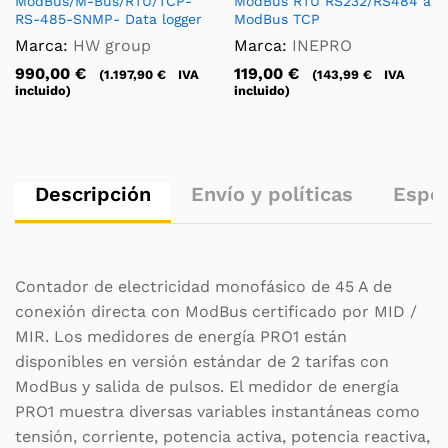
ModBus/M-Bus/RTU/TCP-
ModBus RTU RS232/RS484 a
RS-485-SNMP- Data logger
ModBus TCP
Marca:
HW group
Marca:
INEPRO
990,00
€
119,00
€
(
1.197,90
€
IVA
(
143,99
€
IVA
incluido)
incluido)
Descripción
Envío y políticas
Espec
Contador de electricidad monofásico de 45 A de
conexión directa con ModBus certificado por MID /
MIR. Los medidores de energía PRO1 están
disponibles en versión estándar de 2 tarifas con
ModBus y salida de pulsos. El medidor de energía
PRO1 muestra diversas variables instantáneas como
tensión, corriente, potencia activa, potencia reactiva,