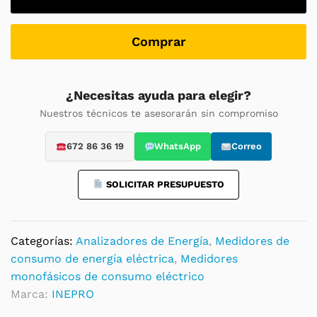
0,25-
45A
ModBus:
Comprar
Contador
de
energía
¿Necesitas ayuda para elegir?
y
Nuestros técnicos te asesorarán sin compromiso
salida
pulsos
672 86 36 19
WhatsApp
Correo
monofásico,
homologado
SOLICITAR PRESUPUESTO
por
MID
/
Categorías:
Analizadores de Energía
,
Medidores de
MIR
consumo de energía eléctrica
,
Medidores
quantity
monofásicos de consumo eléctrico
Marca:
INEPRO