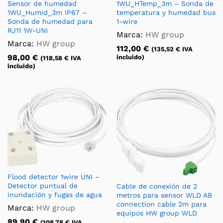
Sensor de humedad
1WU_HTemp_3m – Sonda de
1WU_Humid_3m IP67 –
temperatura y humedad bus
Sonda de humedad para
1-wire
RJ11 1W-UNI
Marca:
HW group
Marca:
HW group
112,00
€
(
135,52
€
IVA
98,00
€
incluido)
(
118,58
€
IVA
incluido)
Flood detector 1wire UNI –
Detector puntual de
Cable de conexión de 2
inundación y fugas de agua
metros para sensor WLD AB
connection cable 2m para
Marca:
HW group
equipos HW group WLD
89,90
€
(
108,78
€
IVA