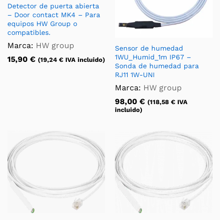
Detector de puerta abierta
– Door contact MK4 – Para
equipos HW Group o
compatibles.
Marca:
HW group
Sensor de humedad
1WU_Humid_1m IP67 –
15,90
€
(
19,24
€
IVA incluido)
Sonda de humedad para
RJ11 1W-UNI
Marca:
HW group
98,00
€
(
118,58
€
IVA
incluido)