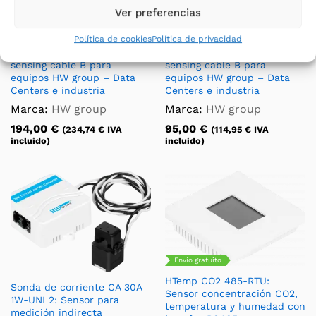
Ver preferencias
Cable detector de fugas de
Cable detector de fugas de
Política de cookies
Política de privacidad
agua de 5 metros – WLD
agua de 2 metros – WLD
sensing cable B para
sensing cable B para
equipos HW group – Data
equipos HW group – Data
Centers e industria
Centers e industria
Marca:
HW group
Marca:
HW group
194,00
€
95,00
€
(
234,74
€
IVA
(
114,95
€
IVA
incluido)
incluido)
Envío gratuito
HTemp CO2 485-RTU:
Sonda de corriente CA 30A
Sensor concentración CO2,
1W-UNI 2: Sensor para
temperatura y humedad con
medición indirecta