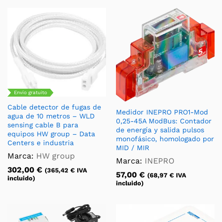
Envío gratuito
Cable detector de fugas de
Medidor INEPRO PRO1-Mod
agua de 10 metros – WLD
0,25-45A ModBus: Contador
sensing cable B para
de energía y salida pulsos
equipos HW group – Data
monofásico, homologado por
Centers e industria
MID / MIR
Marca:
HW group
Marca:
INEPRO
302,00
€
(
365,42
€
IVA
57,00
€
(
68,97
€
IVA
incluido)
incluido)