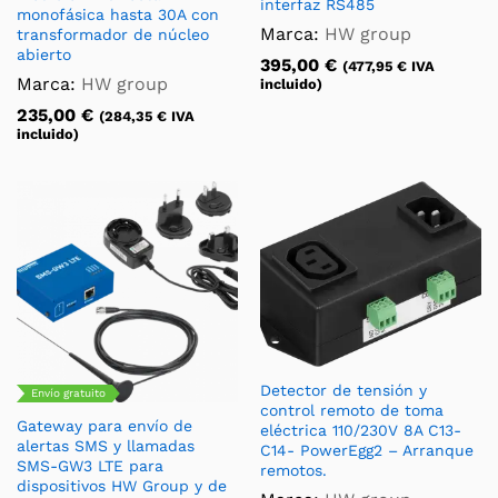
interfaz RS485
monofásica hasta 30A con
Marca:
HW group
transformador de núcleo
abierto
395,00
€
(
477,95
€
IVA
Marca:
HW group
incluido)
235,00
€
(
284,35
€
IVA
incluido)
Detector de tensión y
Envío gratuito
control remoto de toma
Gateway para envío de
eléctrica 110/230V 8A C13-
alertas SMS y llamadas
C14- PowerEgg2 – Arranque
SMS-GW3 LTE para
remotos.
dispositivos HW Group y de