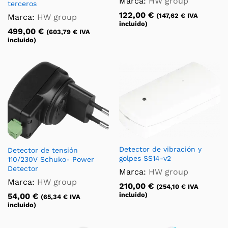
Marca:
HW group
terceros
122,00
€
(
147,62
€
IVA
Marca:
HW group
incluido)
499,00
€
(
603,79
€
IVA
incluido)
Detector de vibración y
Detector de tensión
golpes SS14-v2
110/230V Schuko- Power
Detector
Marca:
HW group
Marca:
HW group
210,00
€
(
254,10
€
IVA
incluido)
54,00
€
(
65,34
€
IVA
incluido)