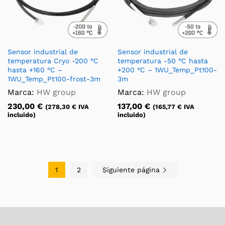
Sensor industrial de
Sensor industrial de
temperatura Cryo -200 °C
temperatura -50 °C hasta
hasta +160 °C –
+200 °C – 1WU_Temp_Pt100-
1WU_Temp_Pt100-frost-3m
3m
Marca:
HW group
Marca:
HW group
230,00
€
137,00
€
(
278,30
€
IVA
(
165,77
€
IVA
incluido)
incluido)
1
2
Siguiente página