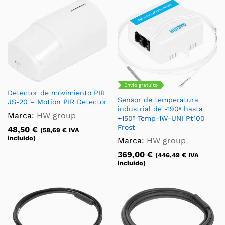
Envío gratuito
Detector de movimiento PIR
Sensor de temperatura
JS-20 – Motion PIR Detector
industrial de -190º hasta
Marca:
HW group
+150º Temp-1W-UNI Pt100
Frost
48,50
€
(
58,69
€
IVA
incluido)
Marca:
HW group
369,00
€
(
446,49
€
IVA
incluido)