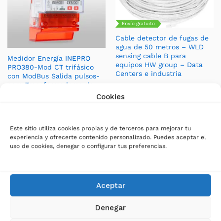
Envío gratuito
Cable detector de fugas de
agua de 50 metros – WLD
sensing cable B para
Medidor Energía INEPRO
equipos HW group – Data
PRO380-Mod CT trifásico
Centers e industria
con ModBus Salida pulsos-
para Transformadores de
Marca:
HW group
Corriente – MID /MIR
Cookies
1.188,00
€
(
1.437,48
€
IVA
Marca:
INEPRO
incluido)
159,00
€
(
192,39
€
IVA
Este sitio utiliza cookies propias y de terceros para mejorar tu
incluido)
experiencia y ofrecerte contenido personalizado. Puedes aceptar el
uso de cookies, denegar o configurar tus preferencias.
Aceptar
Denegar