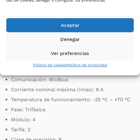
uso de cookies, denegar o configurar tus preferencias.
eléctricos. Consultar al fabricante del cargador.
*Consultar compatibilidad al fabricante de
Aceptar
inversores o cargadores.
Denegar
Características principales INEPRO PRO380-Mod
CT:
Ver preferencias
Política de cookies
Política de privacidad
Certificación: MID/MIR
Comunicación: Modbus
Corriente nominal máxima (Imáx): 6 A
Temperatura de funcionamiento: -25 °C – +70 °C
Fase: Trifásica
Módulo: 4
Tarifa: 2
Clase de precisión: B