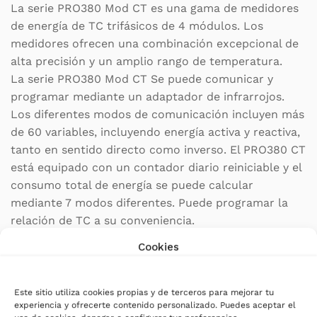
La serie PRO380 Mod CT es una gama de medidores
de energía de TC trifásicos de 4 módulos. Los
medidores ofrecen una combinación excepcional de
alta precisión y un amplio rango de temperatura.
La serie PRO380 Mod CT Se puede comunicar y
programar mediante un adaptador de infrarrojos.
Los diferentes modos de comunicación incluyen más
de 60 variables, incluyendo energía activa y reactiva,
tanto en sentido directo como inverso. El PRO380 CT
está equipado con un contador diario reiniciable y el
consumo total de energía se puede calcular
mediante 7 modos diferentes. Puede programar la
relación de TC a su conveniencia.
Cookies
Los medidores PRO2 MOD y PRO380 MOD son
compatible con Wallbox – Power boost – Eco-smart
– V2H – Dynamic Power Sharing y VELTIUM Smart
Este sitio utiliza cookies propias y de terceros para mejorar tu
experiencia y ofrecerte contenido personalizado. Puedes aceptar el
Chargers, entre otros cargadores de coches