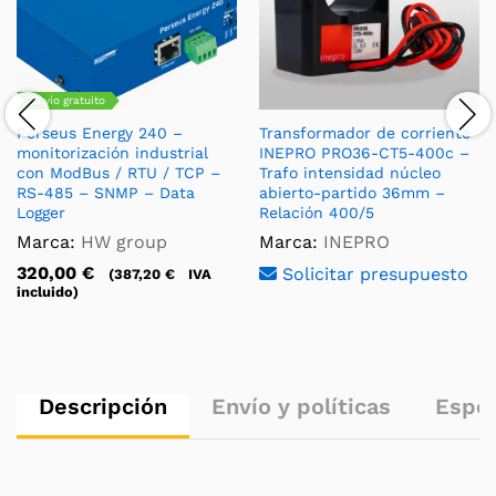
Envío gratuito
Perseus Energy 240 –
Transformador de corriente
monitorización industrial
INEPRO PRO36-CT5-400c –
con ModBus / RTU / TCP –
Trafo intensidad núcleo
RS-485 – SNMP – Data
abierto-partido 36mm –
Logger
Relación 400/5
Marca:
HW group
Marca:
INEPRO
320,00
€
Solicitar presupuesto
(
387,20
€
IVA
incluido)
Descripción
Envío y políticas
Espec