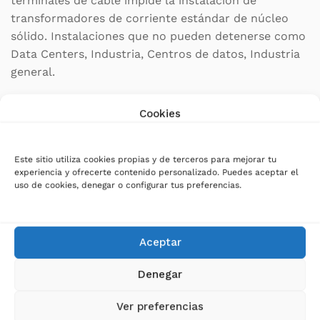
terminales de cable impide la instalación de
transformadores de corriente estándar de núcleo
sólido. Instalaciones que no pueden detenerse como
Data Centers, Industria, Centros de datos, Industria
general.
Características Generales de PRO4 Núcleo Abierto:
Cookies
Corriente primaria: modelos desde 250 a 600 A
Este sitio utiliza cookies propias y de terceros para mejorar tu
Abertura del cable: 36 mm
experiencia y ofrecerte contenido personalizado. Puedes aceptar el
uso de cookies, denegar o configurar tus preferencias.
Clase: 1 o 0,5
Consumo: 1,5 VA
Relación: 250/5, 400/5 o 600/5
Aceptar
Carcasa de montaje a presión
Denegar
Cable integrado de 1 m
Ver preferencias