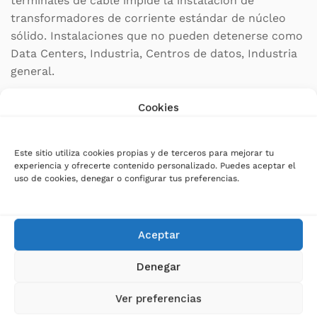
terminales de cable impide la instalación de
transformadores de corriente estándar de núcleo
sólido. Instalaciones que no pueden detenerse como
Data Centers, Industria, Centros de datos, Industria
general.
Cookies
Características Generales de PRO4 Núcleo Abierto:
Corriente primaria: modelos desde 100 a 300 A
Este sitio utiliza cookies propias y de terceros para mejorar tu
experiencia y ofrecerte contenido personalizado. Puedes aceptar el
Abertura del cable: 24 mm
uso de cookies, denegar o configurar tus preferencias.
Clase: 3 o 1
Consumo: 1 VA
Aceptar
Relación: 100/5, 150/5, 200/5, 250/5 o 300/5
Carcasa de montaje a presión
Denegar
Cable integrado de 1 m
Ver preferencias