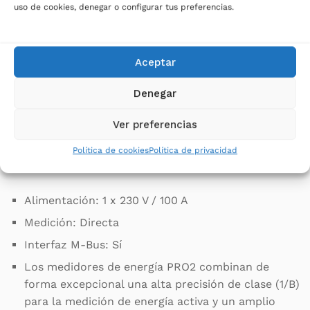
Los medidores de energía PRO2 cumplen con la
uso de cookies, denegar o configurar tus preferencias.
Directiva 2014/32/UE sobre Instrumentos de Medida.
La homologación MID garantiza la precisión y la
calidad del medidor y permite su uso en la
Aceptar
facturación para entornos industriales, Medición de
consumo en tomas eléctricas en centros de datos,
Denegar
instalaciones eléctricas, Racks Data Centers y otros
Ver preferencias
entornos.
Política de cookies
Política de privacidad
Características:
Alimentación: 1 x 230 V / 100 A
Medición: Directa
Interfaz M-Bus: Sí
Los medidores de energía PRO2 combinan de
forma excepcional una alta precisión de clase (1/B)
para la medición de energía activa y un amplio