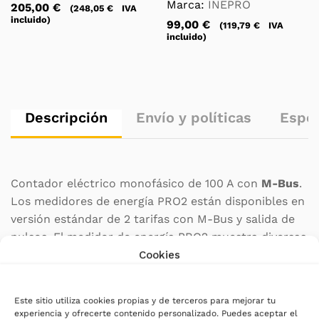
Marca:
INEPRO
205,00
€
(
248,05
€
IVA
incluido)
99,00
€
(
119,79
€
IVA
incluido)
Descripción
Envío y políticas
Espec
Contador eléctrico monofásico de 100 A con
M-Bus
.
Los medidores de energía PRO2 están disponibles en
versión estándar de 2 tarifas con M-Bus y salida de
pulsos. El medidor de energía PRO2 muestra diversas
variables instantáneas, como tensión, corriente,
Cookies
potencia activa, potencia reactiva, potencia
aparente, frecuencia y factor de potencia, en la
Este sitio utiliza cookies propias y de terceros para mejorar tu
pantalla LCD y, en algunos casos, mediante M-Bus.
experiencia y ofrecerte contenido personalizado. Puedes aceptar el