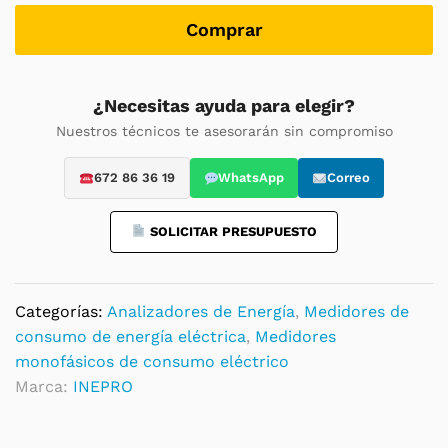
100A
M-
Comprar
Bus:
Contador
y
¿Necesitas ayuda para elegir?
salida
Nuestros técnicos te asesorarán sin compromiso
pulsos
monofásico,
672 86 36 19
WhatsApp
Correo
homologado
por
SOLICITAR PRESUPUESTO
MID
/
MIR
Categorías:
Analizadores de Energía
,
Medidores de
quantity
consumo de energía eléctrica
,
Medidores
monofásicos de consumo eléctrico
Marca:
INEPRO