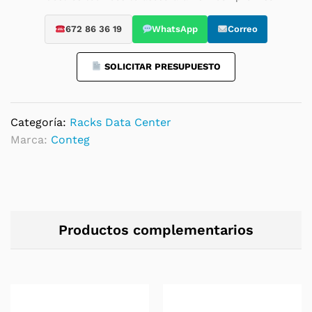
con
puertas
672 86 36 19
WhatsApp
Correo
microperforadas
quantity
SOLICITAR PRESUPUESTO
Categoría:
Racks Data Center
Marca:
Conteg
Productos complementarios