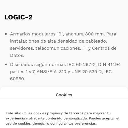
LOGIC-2
Armarios modulares 19”, anchura 800 mm. Para
instalaciones de alta densidad de cableado,
servidores, telecomunicaciones, TI y Centros de
Datos.
Diseñados según normas IEC 60 297-2, DIN 41494
partes 1 y 7, ANSI/EIA-310 y UNE 20 539-2, IEC-
60950.
La unidad base incluye:
Cookies
Estructura exterior en perfil de aluminio y
cantoneras de fundición de alta resistencia.
Este sitio utiliza cookies propias y de terceros para mejorar tu
experiencia y ofrecerte contenido personalizado. Puedes aceptar el
4 perfiles 19” interiores desplazables en
uso de cookies, denegar o configurar tus preferencias.