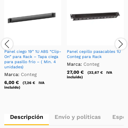
Panel ciego 19” 1U ABS “Clip-
Panel cepillo pasacables 1U
On” para Rack – Tapa ciega
Conteg para Rack
para pasillo frío – ( Min. 4
Marca:
Conteg
unidades)
27,00
€
(
32,67
€
IVA
Marca:
Conteg
incluido)
6,00
€
(
7,26
€
IVA
incluido)
Descripción
Envío y políticas
Espec