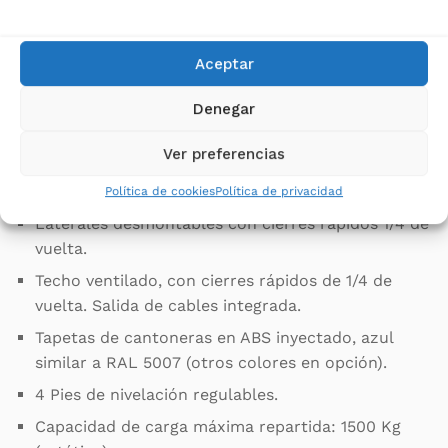
profundidad. Fabricados en acero, espesor2 mm. 4
escuadras de soporte A800 para perfil 19”.
Puerta frontal y posterior microperforadas (80%
Aceptar
ventilación). Angulo de apertura 190º.
Denegar
Cerradura con maneta giratoria y sistema de
bisagra “Springswivel”, que permite el
Ver preferencias
montaje/desmontaje de las puertas sin
herramientas.
Política de cookies
Política de privacidad
Laterales desmontables con cierres rápidos 1/4 de
vuelta.
Techo ventilado, con cierres rápidos de 1/4 de
vuelta. Salida de cables integrada.
Tapetas de cantoneras en ABS inyectado, azul
similar a RAL 5007 (otros colores en opción).
4 Pies de nivelación regulables.
Capacidad de carga máxima repartida: 1500 Kg