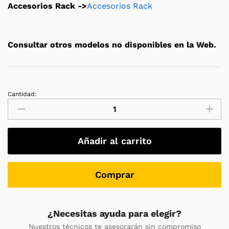
Accesorios Rack ->
Accesorios Rack
Consultar otros modelos no disponibles en la Web.
Cantidad:
Rack
Conteg
LOGIC-
2
Añadir al carrito
A800
47U
F1000
Comprar
PPH+PPH
(
Flat-
¿Necesitas ayuda para elegir?
Pack)
Nuestros técnicos te asesorarán sin compromiso