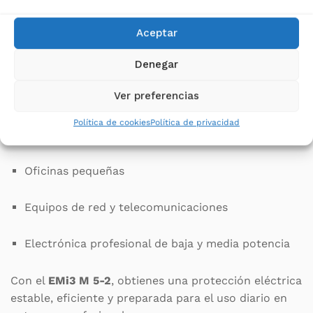
El modelo de
5 kVA
es perfecto para usuarios que
Aceptar
necesitan proteger cargas moderadas sin
sobredimensionar la instalación. Es especialmente
Denegar
recomendable para:
Ver preferencias
Puestos informáticos individuales o pequeños
Política de cookies
Política de privacidad
grupos
Oficinas pequeñas
Equipos de red y telecomunicaciones
Electrónica profesional de baja y media potencia
Con el
EMi3 M 5-2
, obtienes una protección eléctrica
estable, eficiente y preparada para el uso diario en