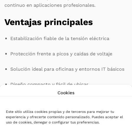
continuo en aplicaciones profesionales.
Ventajas principales
Estabilización fiable de la tensión eléctrica
Protección frente a picos y caídas de voltaje
Solución ideal para oficinas y entornos IT básicos
Diseño compacto y fácil de ubicar
Cookies
Movilidad sencilla gracias a ruedas integradas
Este sitio utiliza cookies propias y de terceros para mejorar tu
¿Para quién es este
experiencia y ofrecerte contenido personalizado. Puedes aceptar el
uso de cookies, denegar o configurar tus preferencias.
estabilizador?