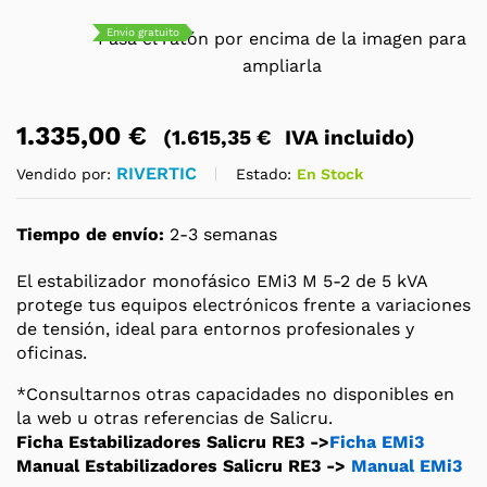
Envío gratuito
Pasa el ratón por encima de la imagen para
ampliarla
1.335,00
€
(
1.615,35
€
IVA incluido)
RIVERTIC
Estado:
En Stock
Vendido por:
Tiempo de envío:
2-3 semanas
El estabilizador monofásico EMi3 M 5-2 de 5 kVA
protege tus equipos electrónicos frente a variaciones
de tensión, ideal para entornos profesionales y
oficinas.
*Consultarnos otras capacidades no disponibles en
la web u otras referencias de Salicru.
Ficha Estabilizadores Salicru RE3 ->
Ficha EMi3
Manual Estabilizadores Salicru RE3 ->
Manual EMi3