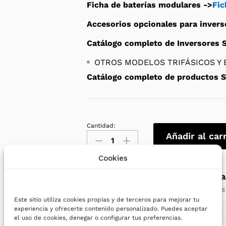
Ficha de baterías modulares ->
Fic
Accesorios opcionales para invers
Catálogo completo de Inversores S
OTROS MODELOS TRIFÁSICOS Y B
Catálogo completo de productos S
Cantidad:
Inversor
Añadir al car
solar
híbrido
Cookies
Salicru
¿Necesita
EQUINOX2
Nuestros técnicos
-
Este sitio utiliza cookies propias y de terceros para mejorar tu
EQX2
experiencia y ofrecerte contenido personalizado. Puedes aceptar
672 86 36 19
4002-
el uso de cookies, denegar o configurar tus preferencias.