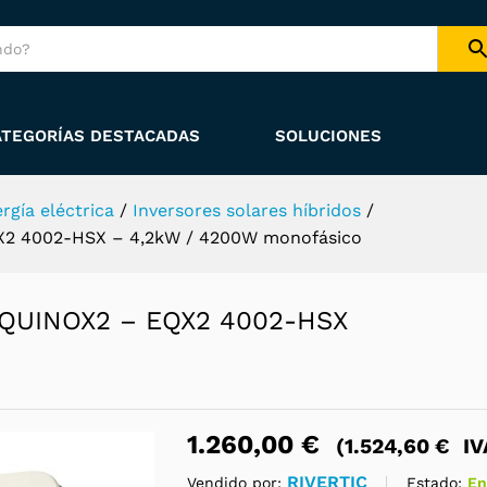
specificaciones
Información del vendedor
ía
Consulta sobre el producto
ATEGORÍAS DESTACADAS
SOLUCIONES
rgía eléctrica
/
Inversores solares híbridos
/
EQX2 4002-HSX – 4,2kW / 4200W monofásico
u EQUINOX2 – EQX2 4002-HSX
1.260,00
€
(
1.524,60
€
IV
RIVERTIC
Estado:
En
Vendido por: