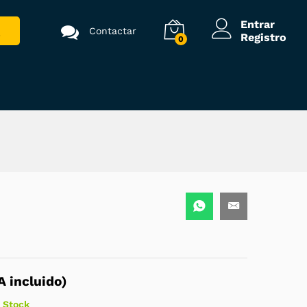
1.260,00
€
Añadir al carrito
(
1.524,60
€
IVA
Entrar
Contactar
incluido)
Registro
0
A incluido)
 Stock