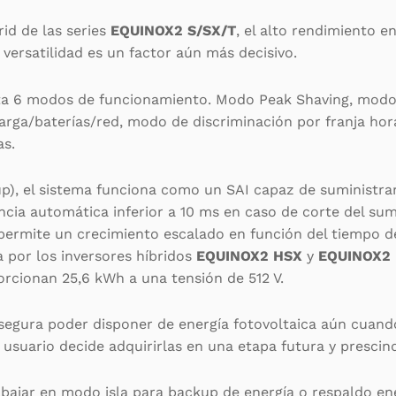
id de las series
EQUINOX2 S/SX/T
, el alto rendimiento e
 versatilidad es un factor aún más decisivo.
ta 6 modos de funcionamiento. Modo Peak Shaving, modo 
rga/baterías/red, modo de discriminación por franja ho
as.
p), el sistema funciona como un SAI capaz de suministrar
ncia automática inferior a 10 ms en caso de corte del sum
ermite un crecimiento escalado en función del tiempo d
a por los inversores híbridos
EQUINOX2 HSX
y
EQUINOX2
orcionan 25,6 kWh a una tensión de 512 V.
segura poder disponer de energía fotovoltaica aún cuand
l usuario decide adquirirlas en una etapa futura y prescin
abajar en modo isla para backup de energía o respaldo en