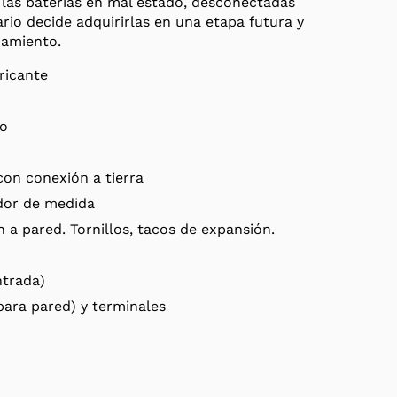
las baterías en mal estado, desconectadas
ario decide adquirirlas en una etapa futura y
namiento.
ricante
do
con conexión a tierra
dor de medida
n a pared. Tornillos, tacos de expansión.
ntrada)
para pared) y terminales