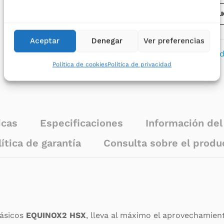
HSX
SOLI
-
4,2kW
/
Aceptar
Denegar
Ver preferencias
4200W
Categoría:
Inversores solares híbri
Política de cookies
Política de privacidad
monofásico
Marca:
SAI Salicru
quantity
icas
Especificaciones
Información de
lítica de garantía
Consulta sobre el produ
fásicos
EQUINOX2 HSX
, lleva al máximo el aprovechamien