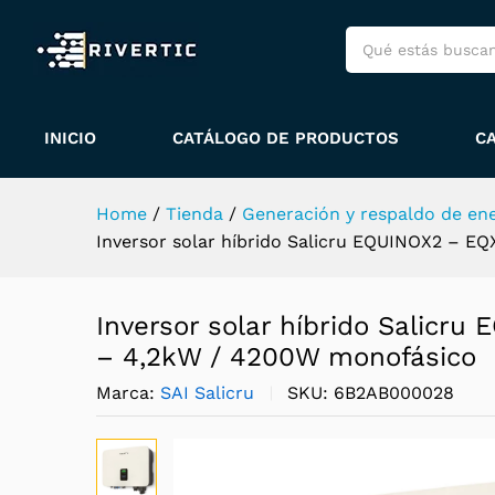
4200W monofásico
Descripción
Envío y políticas
E
Más productos
Política de garant
INICIO
CATÁLOGO DE PRODUCTOS
C
Home
/
Tienda
/
Generación y respaldo de ene
Inversor solar híbrido Salicru EQUINOX2 – 
Inversor solar híbrido Salicr
– 4,2kW / 4200W monofásico
Marca:
SAI Salicru
SKU:
6B2AB000028