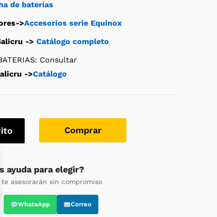
ha de baterías
ores->
Accesorios serie Equinox
alicru ->
Catálogo completo
ATERIAS: Consultar
alicru ->
Catálogo
Comprar
rito
s ayuda para elegir?
 te asesorarán sin compromiso
WhatsApp
Correo