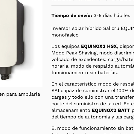
Tiempo de envío:
3-5 días hábiles
Inversor solar híbrido Salicru E
monofásico
Los equipos
EQUINOX2 HSX
, disp
Modo Peak Shaving, modo discrimi
volcado de excedentes: carga/bater
horaria, modo de respaldo automá
funcionamiento sin baterías.
En el característico modo de respa
SAI capaz de suministrar el 100% de
en para ampliarla
cargas y todo ello con una transfe
corte del suministro de la red. En 
almacenamiento
EQUINOX2 BATT
p
del tiempo de autonomía y las carg
El modo de funcionamiento sin bat