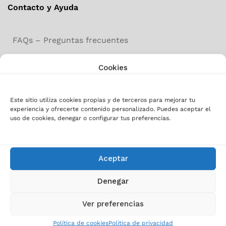
Contacto y Ayuda
FAQs – Preguntas frecuentes
Documentación técnica y Soporte
Cookies
Solicitar un presupuesto y contacto
Este sitio utiliza cookies propias y de terceros para mejorar tu
experiencia y ofrecerte contenido personalizado. Puedes aceptar el
uso de cookies, denegar o configurar tus preferencias.
LinkedIn
WhatsApp
Aceptar
Recibe artículos, novedades y
ofertas IT
Denegar
*
indica que es obligatorio
Ver preferencias
*
Dirección de correo electrónico
Política de cookies
Política de privacidad