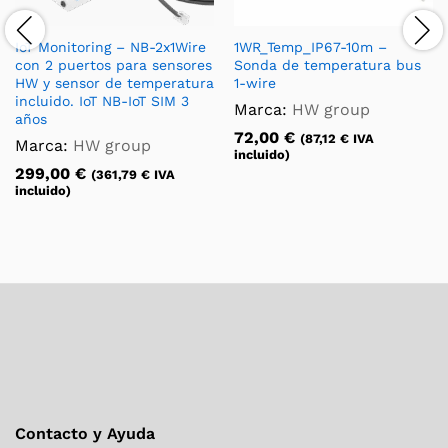
IoT Monitoring – NB-2x1Wire
1WR_Temp_IP67-10m –
con 2 puertos para sensores
Sonda de temperatura bus
HW y sensor de temperatura
1-wire
incluido. IoT NB-IoT SIM 3
Marca:
HW group
años
72,00
€
(
87,12
€
IVA
Marca:
HW group
incluido)
299,00
€
(
361,79
€
IVA
incluido)
Contacto y Ayuda