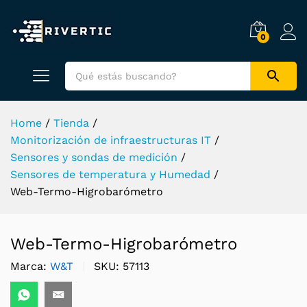
0
Home
/
Tienda
/
Monitorización de infraestructuras IT
/
Sensores y sondas de medición
/
Sensores de temperatura y Humedad
/
Web-Termo-Higrobarómetro
Web-Termo-Higrobarómetro
Marca:
W&T
SKU:
57113