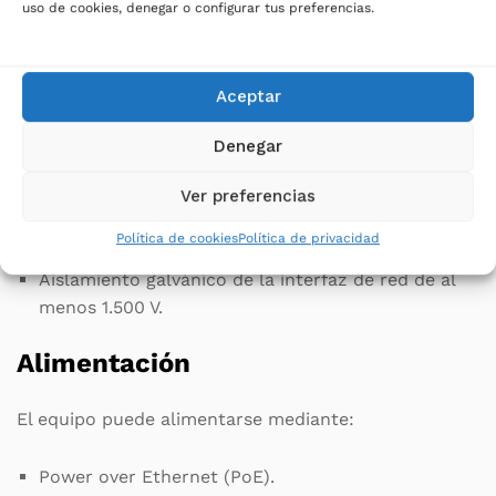
máximo de 20 metros.
uso de cookies, denegar o configurar tus preferencias.
Conexión de red
Aceptar
Puerto Ethernet 10/100Base-T con detección
automática de velocidad (Autosensing) y Auto-
Denegar
MDIX.
Ver preferencias
Conector RJ45.
Política de cookies
Política de privacidad
Compatible con direccionamiento IPv6.
Aislamiento galvánico de la interfaz de red de al
menos 1.500 V.
Alimentación
El equipo puede alimentarse mediante:
Power over Ethernet (PoE).