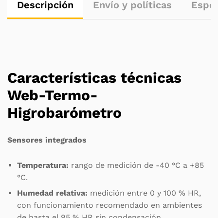
Descripción
Envío y políticas
Espec
Características técnicas
Web-Termo-
Higrobarómetro
Sensores integrados
Temperatura:
rango de medición de -40 °C a +85
°C.
Humedad relativa:
medición entre 0 y 100 % HR,
con funcionamiento recomendado en ambientes
de hasta el 95 % HR sin condensación.