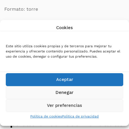
Formato: torre
Display: LCD retroiluminado
Cookies
Puertos USB: 1 USB-A + 1 USB-C frontal
Este sitio utiliza cookies propias y de terceros para mejorar tu
experiencia y ofrecerte contenido personalizado. Puedes aceptar el
Conexiones: Schuko o IEC
uso de cookies, denegar o configurar tus preferencias.
Compatibilidad: cargas APFC
Aceptar
Batería: fácil reemplazo
Denegar
Funciones: software de gestión, apagado
Ver preferencias
automático/hibernación
Política de cookies
Política de privacidad
Aplicaciones recomendadas