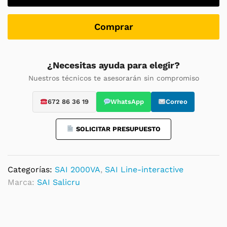
SPS
2250
SOHO+
Comprar
2250
VA
/
¿Necesitas ayuda para elegir?
1200
Nuestros técnicos te asesorarán sin compromiso
W
quantity
672 86 36 19
WhatsApp
Correo
SOLICITAR PRESUPUESTO
Categorías:
SAI 2000VA
,
SAI Line-interactive
Marca:
SAI Salicru