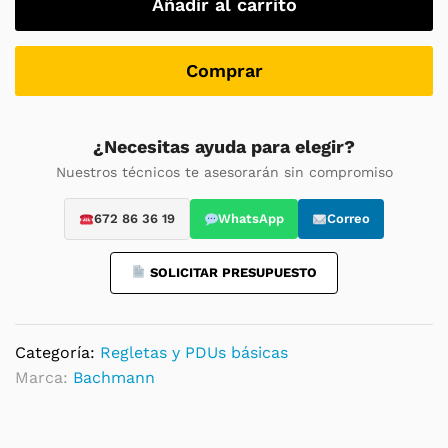
Añadir al carrito
8
Schuko
sin
Comprar
cable
de
entrada
¿Necesitas ayuda para elegir?
-
Nuestros técnicos te asesorarán sin compromiso
Formato
Rack
672 86 36 19
WhatsApp
Correo
19"
quantity
SOLICITAR PRESUPUESTO
Categoría:
Regletas y PDUs básicas
Marca:
Bachmann