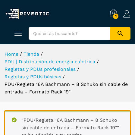
1
Home
/
Tienda
/
PDU | Distribución de energía eléctrica
/
Regletas y PDUs profesionales
/
Regletas y PDUs básicas
/
PDU/Regleta 16A Bachmann – 8 Schuko sin cable de
entrada – Formato Rack 19″
“PDU/Regleta 16A Bachmann – 8 Schuko
sin cable de entrada – Formato Rack 19″”