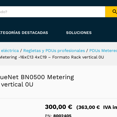
specificaciones
Información del vendedor
ía
Consulta sobre el producto
ATEGORÍAS DESTACADAS
SOLUCIONES
 eléctrica
/
Regletas y PDUs profesionales
/
PDUs Metere
tering -16xC13 4xC19 – Formato Rack vertical 0U
lueNet BN0500 Metering
vertical 0U
300,00
€
(
363,00
€
IVA in
PN:
8002405