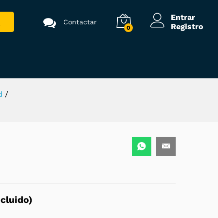
300,00
€
Añadir al carrito
(
363,00
€
IVA
Entrar
Contactar
incluido)
Registro
0
d
/
cluido)