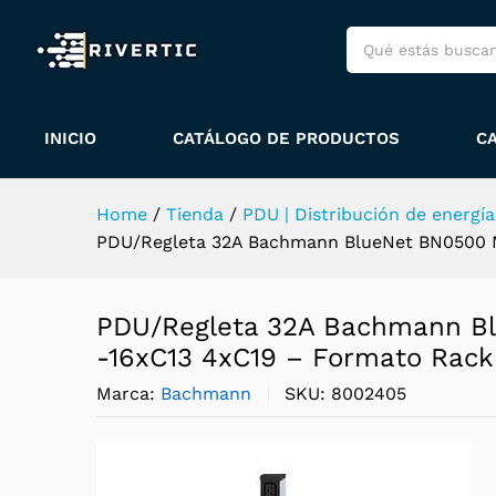
Formato Rack vertical 0U
Descripción
Envío y políticas
E
Más productos
Política de garant
INICIO
CATÁLOGO DE PRODUCTOS
C
Home
/
Tienda
/
PDU | Distribución de energía
PDU/Regleta 32A Bachmann BlueNet BN0500 Me
PDU/Regleta 32A Bachmann B
-16xC13 4xC19 – Formato Rack 
Marca:
Bachmann
SKU:
8002405