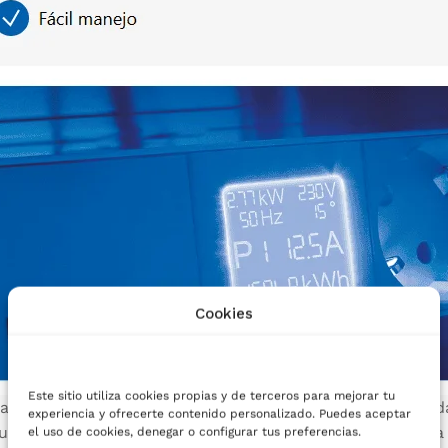
Cookies
Este sitio utiliza cookies propias y de terceros para mejorar tu
la monitorización de las redes de potencia de IT. Las uni
experiencia y ofrecerte contenido personalizado. Puedes aceptar
suario los datos y las opciones de control necesarios par
el uso de cookies, denegar o configurar tus preferencias.