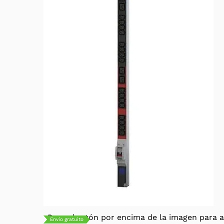
Pasa el ratón por encima de la imagen para a
Envío gratuito