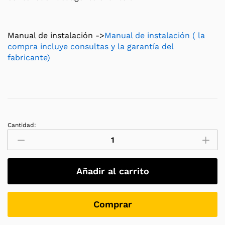
Manual de instalación ->
Manual de instalación ( la
compra incluye consultas y la garantía del
fabricante)
Cantidad:
Origin
Fire-
Sistema
extinción
Añadir al carrito
de
incendios
para
Comprar
cuadros