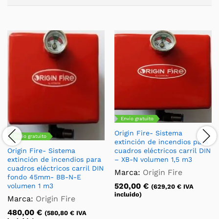
Envío gratuito
Origin Fire- Sistema
Envío gratuito
extinción de incendios para
cuadros eléctricos carril DIN
Origin Fire- Sistema
– XB-N volumen 1,5 m3
extinción de incendios para
cuadros eléctricos carril DIN
Marca:
Origin Fire
fondo 45mm- BB-N-E
520,00
€
volumen 1 m3
(
629,20
€
IVA
incluido)
Marca:
Origin Fire
480,00
€
(
580,80
€
IVA