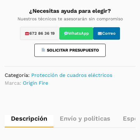
eléctricos
carril
¿Necesitas ayuda para elegir?
DIN
Nuestros técnicos te asesorarán sin compromiso
-
MB-
672 86 36 19
WhatsApp
Correo
N
volumen
SOLICITAR PRESUPUESTO
0,7m3
quantity
Categoría:
Protección de cuadros eléctricos
Marca:
Origin Fire
Descripción
Envío y políticas
Espec