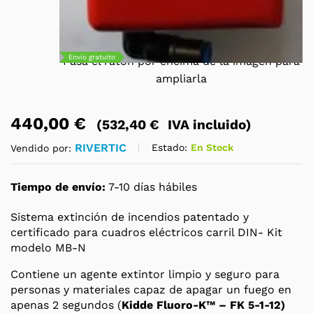
Envío gratuito
Pasa el ratón por encima de la imagen para
ampliarla
440,00
€
(
532,40
€
IVA incluido)
RIVERTIC
Estado:
En Stock
Vendido por:
Tiempo de envío:
7-10 días hábiles
Sistema extinción de incendios patentado y
certificado para cuadros eléctricos carril DIN- Kit
modelo MB-N
Contiene un agente extintor limpio y seguro para
personas y materiales capaz de apagar un fuego en
apenas 2 segundos (
Kidde Fluoro-K™ – FK 5-1-12)