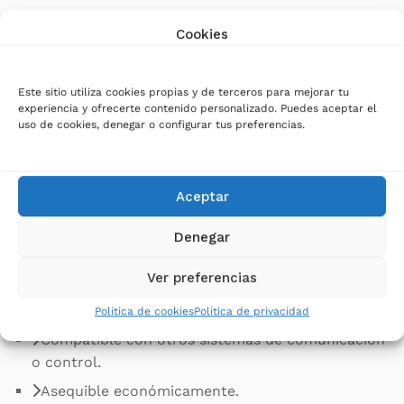
Ventajas del sistema automático de extinción
Cookies
de armarios eléctricos Origin-Fire
Este sitio utiliza cookies propias y de terceros para mejorar tu
Sistema automático y autónomo de tecnología ilp
experiencia y ofrecerte contenido personalizado. Puedes aceptar el
funcional 24 horas.
uso de cookies, denegar o configurar tus preferencias.
Extinción rápida y eficaz.
No invasivo para el armario y respecta garantías y
Aceptar
especificaciones armario (IP, estanqueidad).
Adaptable a cualquier armario sin afectación ni
Denegar
interferencias.
Ver preferencias
Fácil colocación con anclaje directo en carril.
Limpio y seguro.
Política de cookies
Política de privacidad
Compatible con otros sistemas de comunicación
o control.
Asequible económicamente.