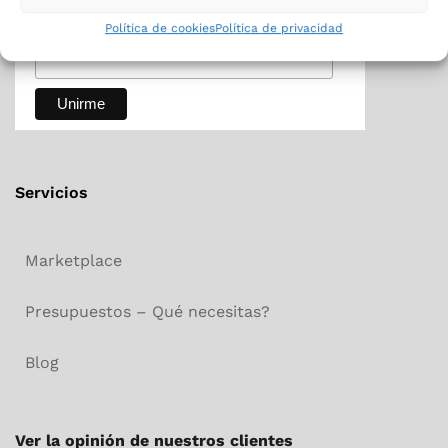
*
indica que es obligatorio
Política de cookies
Política de privacidad
*
Dirección de correo electrónico
Servicios
Marketplace
Presupuestos – Qué necesitas?
Blog
Ver la opinión de nuestros clientes