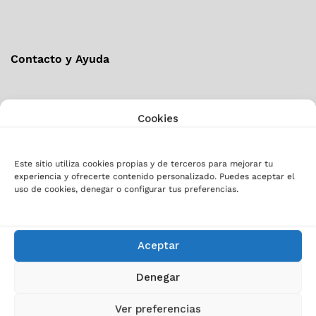
Contacto y Ayuda
FAQs – Preguntas frecuentes
Cookies
Documentación técnica y Soporte
Este sitio utiliza cookies propias y de terceros para mejorar tu
Solicitar un presupuesto y contacto
experiencia y ofrecerte contenido personalizado. Puedes aceptar el
uso de cookies, denegar o configurar tus preferencias.
LinkedIn
WhatsApp
Aceptar
Denegar
Recibe artículos, novedades y
ofertas IT
Ver preferencias