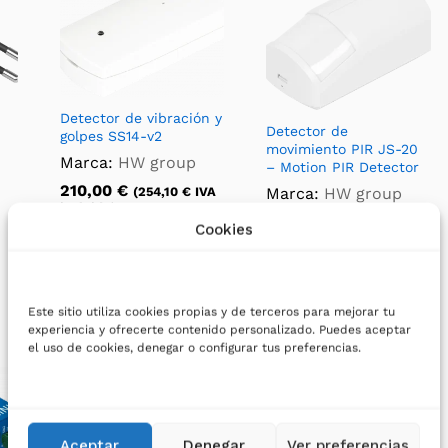
Detector de vibración y
Detector de
golpes SS14-v2
movimiento PIR JS-20
Marca:
HW group
– Motion PIR Detector
210,00
€
Marca:
HW group
(
254,10
€
IVA
incluido)
48,50
€
(
58,69
€
IVA
Cookies
incluido)
Este sitio utiliza cookies propias y de terceros para mejorar tu
experiencia y ofrecerte contenido personalizado. Puedes aceptar
el uso de cookies, denegar o configurar tus preferencias.
Aceptar
Denegar
Ver preferencias