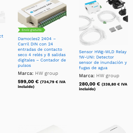
Envío gratuito
ct
Damocles2 2404 –
Carril DIN con 24
entradas de contacto
Sensor HWg-WLD Relay
seco 4 relés y 8 salidas
1W-UNI: Detector
digitales – Contador de
sensor de inundación y
pulsos
fugas de agua
Marca:
HW group
Marca:
HW group
599,00
€
(
724,79
€
IVA
280,00
€
(
338,80
€
IVA
incluido)
incluido)