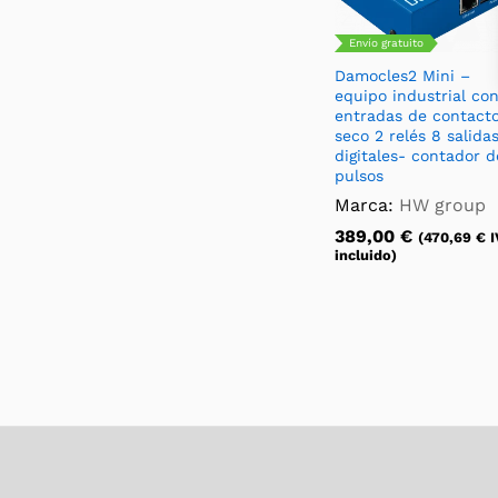
Envío gratuito
Damocles2 Mini –
equipo industrial co
entradas de contact
seco 2 relés 8 salida
digitales- contador d
pulsos
Marca:
HW group
389,00
€
(
470,69
€
I
incluido)