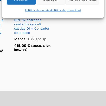
Envío gratuito
Política de cookies
Política de privacidad
Damocles2 1208 -Carril
DIN -12 entradas
n 4
contacto seco-8
o
salidas DI – Contador
s
de pulsos
e
Marca:
HW group
415,00
€
(
502,15
€
IVA
incluido)
VA