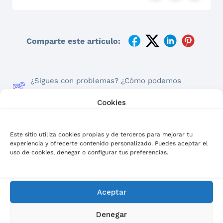
Comparte este artículo:
¿Sigues con problemas? ¿Cómo podemos
ayudar?
Cookies
Updated on 26/08/2025
Este sitio utiliza cookies propias y de terceros para mejorar tu
¿Cuáles son los
¿Cuáles son los
experiencia y ofrecerte contenido personalizado. Puedes aceptar el
términos y
términos y
uso de cookies, denegar o configurar tus preferencias.
condiciones de uso
condiciones de uso
de Marketplace?
de Marketplace?
Aceptar
Denegar