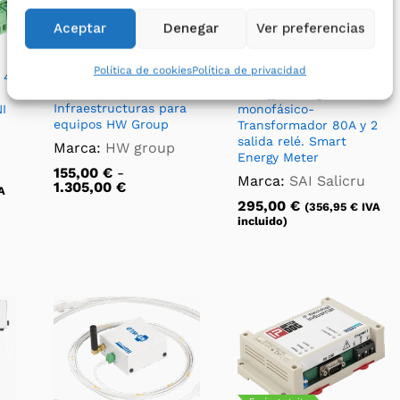
Suscripción SensDesk
Aceptar
Denegar
Ver preferencias
Cloud – Plataforma
online para
Política de cookies
Política de privacidad
monitorización y
 4
Analizador Salicru
alertas de
Energy Manager 80D16
Infraestructuras para
I
monofásico-
equipos HW Group
Transformador 80A y 2
salida relé. Smart
Marca:
HW group
Energy Meter
155,00
€
-
Marca:
SAI Salicru
Rango
1.305,00
€
A
de
295,00
€
(
356,95
€
IVA
precios:
incluido)
desde
155,00 €
hasta
1.305,00 €