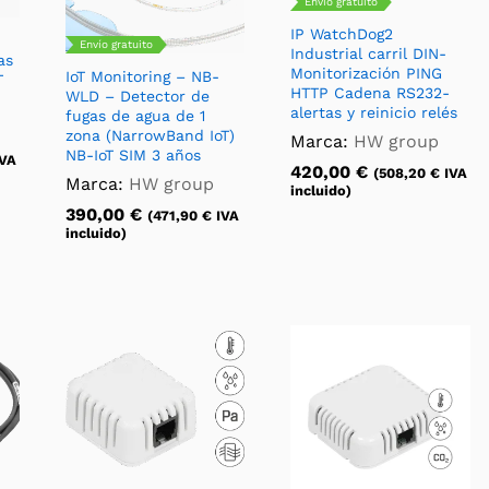
Envío gratuito
IP WatchDog2
Envío gratuito
Industrial carril DIN-
as
Monitorización PING
IoT Monitoring – NB-
T
HTTP Cadena RS232-
WLD – Detector de
alertas y reinicio relés
fugas de agua de 1
zona (NarrowBand IoT)
Marca:
HW group
NB-IoT SIM 3 años
VA
420,00
€
(
508,20
€
IVA
Marca:
HW group
incluido)
390,00
€
(
471,90
€
IVA
incluido)