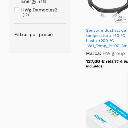
Energy
(45)
HWg Damocles2
(12)
HWg NB IoT WLD
(14)
Sensor industrial de
Filtrar por precio
temperatura -50 °C
HWg STE2
(33)
hasta +200 °C –
HWg NB IoT 2x1Wire
1WU_Temp_Pt100-3m
(20)
Marca:
HW group
HWg Poseidon2
137,00
€
(
165,77
€
IV
(36)
incluido)
HWg Ares
(32)
HWg WatchDog2
(2)
HWg NB IoT NB-
2xIn
(6)
HWg-WLD Relay
(10)
HWg WLD2
(13)