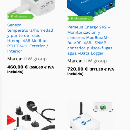
Envío gratuito
Envío gratuito
Sensor
Perseus Energy 242 –
temperatura/humedad
Monitorización y
y punto de rocío
sensores ModBus/M-
Htemp-485 Modbus
Bus/RS-485 -SNMP-
RTU T3411. Exterior /
contador pulsos-fugas
Interior
agua -Data Logger
Marca:
HW group
Marca:
HW group
460,00
€
(
556,60
€
IVA
720,00
€
(
871,20
€
IVA
incluido)
incluido)