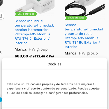
Envío gratuito
Envío gratuito
Sensor industrial
Sensor
temperatura/humedad,
temperatura/humedad
presión barométrica
y punto de rocío
PHtemp-485 Modbus
Htemp-485 Modbus
RTU T7410. Exterior /
RTU T3419. Exterior /
Interior
Interior
Marca:
HW group
A
Marca:
HW group
688,00
€
(
832,48
€
IVA
460,00
€
incluido)
(
556,60
€
IVA
Cookies
incluido)
Este sitio utiliza cookies propias y de terceros para mejorar tu
experiencia y ofrecerte contenido personalizado. Puedes aceptar
el uso de cookies, denegar o configurar tus preferencias.