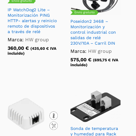
Envío gratuito
IP WatchDog2 Lite –
Envío gratuito
Monitorización PING
HTTP- alertas y reinicio
Poseidon2 3468 –
remoto de dispositivos
Monitorización y
a través de relé
control industrial con
salidas de relé
Marca:
HW group
230V/10A – Carril DIN
360,00
€
(
435,60
€
IVA
Marca:
HW group
incluido)
575,00
€
(
695,75
€
IVA
incluido)
Sonda de temperatura
y humedad para Rack