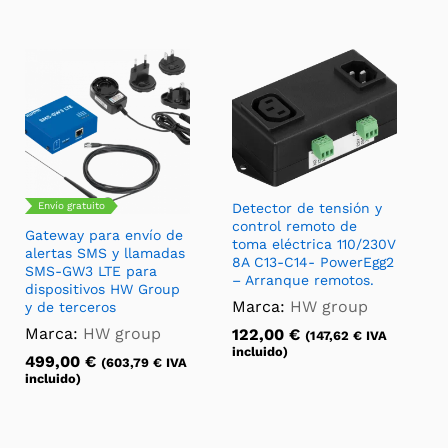
Envío gratuito
Detector de tensión y
control remoto de
Gateway para envío de
toma eléctrica 110/230V
alertas SMS y llamadas
8A C13-C14- PowerEgg2
SMS-GW3 LTE para
– Arranque remotos.
dispositivos HW Group
Marca:
HW group
y de terceros
Marca:
HW group
122,00
€
(
147,62
€
IVA
incluido)
499,00
€
(
603,79
€
IVA
incluido)