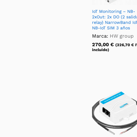
IoT Monitoring – NB-
2xOut: 2x DO (2 salid
relay) NarrowBand Io
NB-IoT SIM 3 años
Marca:
HW group
270,00
€
(
326,70
€
I
incluido)