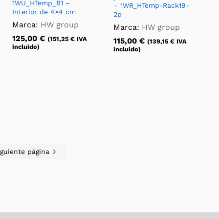
1WU_HTemp_B1 –
– 1WR_HTemp-Rack19-
Interior de 4×4 cm
2p
Marca:
HW group
Marca:
HW group
125,00
€
(
151,25
€
IVA
115,00
€
(
139,15
€
IVA
incluido)
incluido)
iguiente página