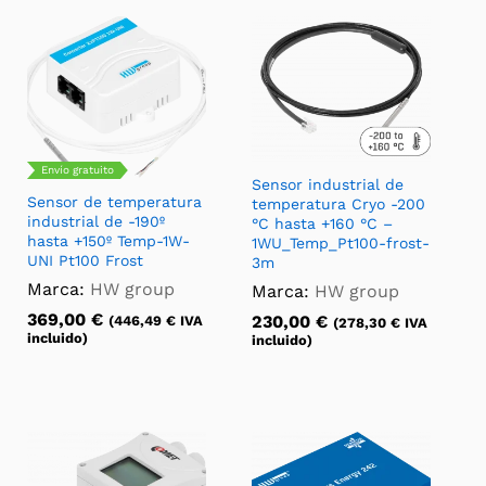
Envío gratuito
Sensor industrial de
Sensor de temperatura
temperatura Cryo -200
industrial de -190º
°C hasta +160 °C –
hasta +150º Temp-1W-
1WU_Temp_Pt100-frost-
UNI Pt100 Frost
3m
Marca:
HW group
Marca:
HW group
369,00
€
230,00
€
(
446,49
€
IVA
(
278,30
€
IVA
incluido)
incluido)