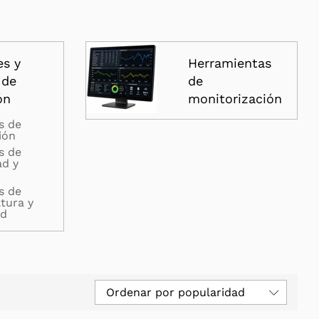
es y
Herramientas
 de
de
ón
monitorización
s de
ión
s de
ad y
s de
tura y
d
Ordenar por popularidad