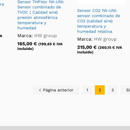
Sensor THPVoc 1W-UNI:
ra
Sensor combinado de
Sensor CO2 1W-UNI:
TVOC ( Calidad aire)
sensor combinado de
presión atmosférica
CO2 (calidad aire)
temperatura y
temperatura y
humedad
humedad relativa
Marca:
HW group
A
Marca:
HW group
165,00
€
(
199,65
€
IVA
215,00
€
(
260,15
€
IVA
incluido)
incluido)
Página anterior
1
2
3
S