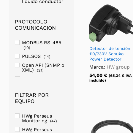
líquido conductor
(16)
Hidrógeno - Gases
(3)
PROTOCOLO
COMUNICACION
Energía
(3)
Movimiento
(1)
MODBUS RS-485
Seguridad Acceso
(10)
Detector de tensión
(2)
110/230V Schuko-
PULSOS
(14)
Power Detector
Presión
barométrica
Open API (SNMP o
Marca:
HW group
atmosférica
XML)
(5)
(21)
54,00
€
(
65,34
€
IVA
Vibraciones y
M-BUS
(2)
incluido)
golpes
(1)
SNMP v3
(16)
IP- TCP
(2)
FILTRAR POR
MQTT
(15)
EQUIPO
Humo
(2)
RS-232
(2)
TVOC - Calidad aire
SNMP V1
(15)
(2)
HWg Perseus
Monitoring
(47)
MODBUS TCP
(16)
HWg Perseus