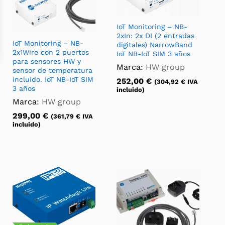
IoT Monitoring – NB-
2xIn: 2x DI (2 entradas
IoT Monitoring – NB-
digitales) NarrowBand
2x1Wire con 2 puertos
IoT NB-IoT SIM 3 años
para sensores HW y
Marca:
HW group
sensor de temperatura
incluido. IoT NB-IoT SIM
252,00
€
(
304,92
€
IVA
3 años
incluido)
Marca:
HW group
299,00
€
(
361,79
€
IVA
incluido)