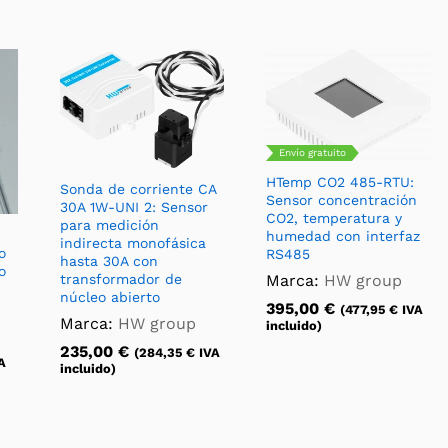
Envío gratuito
HTemp CO2 485-RTU:
Sonda de corriente CA
Sensor concentración
30A 1W-UNI 2: Sensor
CO2, temperatura y
para medición
humedad con interfaz
indirecta monofásica
o
RS485
hasta 30A con
o
Marca:
HW group
transformador de
núcleo abierto
395,00
€
(
477,95
€
IVA
Marca:
HW group
incluido)
235,00
€
(
284,35
€
IVA
A
incluido)