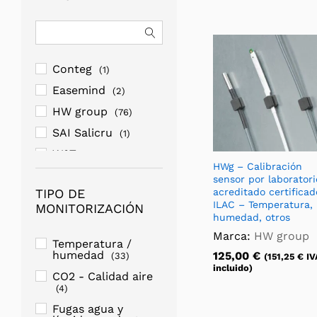
Conteg
(1)
Easemind
(2)
HW group
(76)
SAI Salicru
(1)
W&T
(1)
HWg – Calibración
sensor por laboratori
acreditado certificad
TIPO DE
ILAC – Temperatura,
MONITORIZACIÓN
humedad, otros
Marca:
HW group
Temperatura /
humedad
125,00
€
(33)
(
151,25
€
IV
incluido)
CO2 - Calidad aire
(4)
Fugas agua y